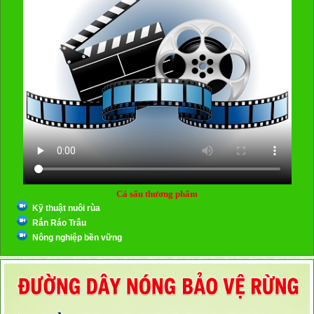
Cá sấu thương phẩm
Kỹ thuật nuôi rùa
Rắn Ráo Trâu
Nông nghiệp bền vững