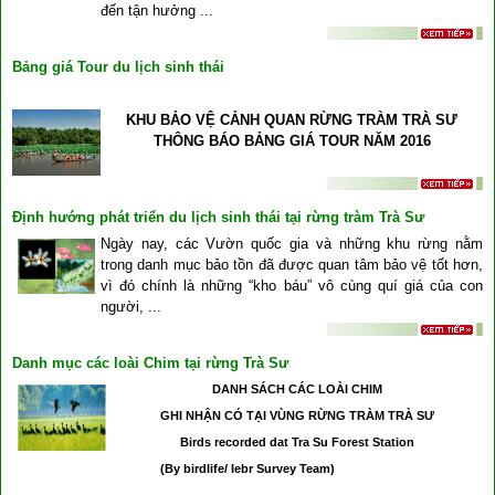
đến tận hưởng ...
Bảng giá Tour du lịch sinh thái
KHU BẢO VỆ CẢNH QUAN RỪNG TRÀM TRÀ SƯ
THÔNG BÁO BẢNG GIÁ TOUR NĂM 2016
Định hướng phát triển du lịch sinh thái tại rừng tràm Trà Sư
Ngày nay, các Vườn quốc gia và những khu rừng nằm
trong danh mục bảo tồn đã được quan tâm bảo vệ tốt hơn,
vì đó chính là những “kho báu” vô cùng quí giá của con
người, ...
Danh mục các loài Chim tại rừng Trà Sư
DANH SÁCH CÁC LOÀI CHIM
GHI NHẬN CÓ TẠI VÙNG RỪNG TRÀM TRÀ SƯ
Birds recorded dat Tra Su Forest Station
(By birdlife/ Iebr Survey Team)