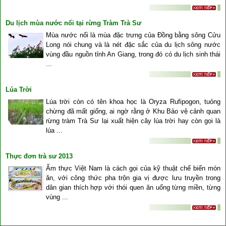
Du lịch mùa nước nổi tại rừng Tràm Trà Sư
Mùa nước nổi là mùa đặc trưng của Đồng bằng sông Cửu
Long nói chung và là nét đặc sắc của du lịch sông nước
vùng đầu nguồn tỉnh An Giang, trong đó có du lịch sinh thái
...
Lúa Trời
Lúa trời còn có tên khoa học là Oryza Rufipogon, tuỏng
chừng đã mất giống, ai ngờ rằng ở Khu Bảo vệ cảnh quan
rừng tràm Trà Sư lại xuất hiện cây lúa trời hay còn gọi là
lúa ...
Thực đơn trà sư 2013
Ẩm thực Việt Nam là cách gọi của kỹ thuật chế biến món
ăn, với công thức pha trộn gia vị được lưu truyền trong
dân gian thích hợp với thói quen ăn uống từng miền, từng
vùng ...