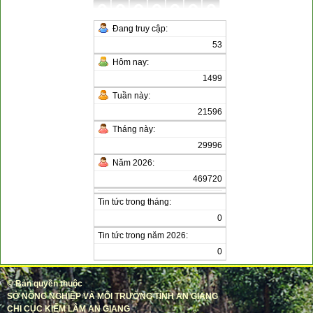
Đang truy cập:
53
Hôm nay:
1499
Tuần này:
21596
Tháng này:
29996
Năm 2026:
469720
Tin tức trong tháng:
0
Tin tức trong năm 2026:
0
©
Bản quyền thuộc
SỞ NÔNG NGHIỆP VÀ MÔI TRƯỜNG TỈNH AN GIANG
CHI CỤC KIỂM LÂM AN GIANG