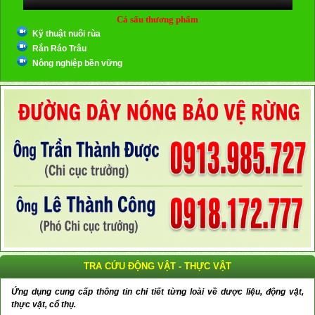
Cá sấu thương phẩm
Kỹ thuật nuôi rùa
Rắn Ráo Trâu
Nông nghiệp bền vững
TRA CỨU ĐỘNG VẬT - THỰC VẬT
Ứng dụng cung cấp thông tin chi tiết từng loài về dược liệu, động vật,
thực vật, cổ thụ.