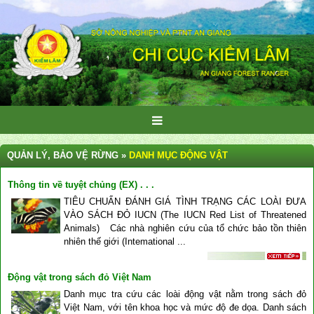
QUẢN LÝ, BẢO VỆ RỪNG »
DANH MỤC ĐỘNG VẬT
Thông tin về tuyệt chủng (EX) . . .
TIÊU CHUẨN ĐÁNH GIÁ TÌNH TRẠNG CÁC LOÀI ĐƯA
VÀO SÁCH ĐỎ IUCN (The IUCN Red List of Threatened
Animals) Các nhà nghiên cứu của tổ chức bảo tồn thiên
nhiên thế giới (Intemational ...
Động vật trong sách đỏ Việt Nam
Danh mục tra cứu các loài động vật nằm trong sách đỏ
Việt Nam, với tên khoa học và mức độ đe dọa. Danh sách