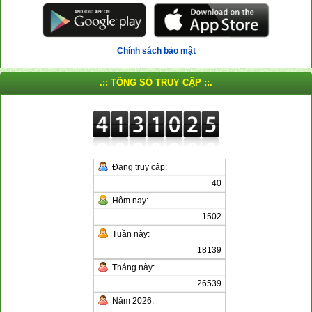
Chính sách bảo mật
.:: TỔNG SỐ TRUY CẬP ::.
Đang truy cập:
40
Hôm nay:
1502
Tuần này:
18139
Tháng này:
26539
Năm 2026: