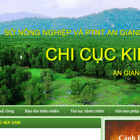
 vệ rừng
Bảo tồn thiên nhiên
Thủ tục hành chính
Văn bản pháp 
G NÚI SAM