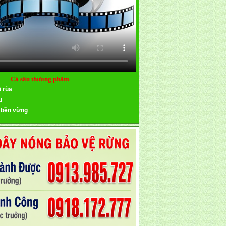
Cá sấu thương phẩm
i rùa
u
 bền vững