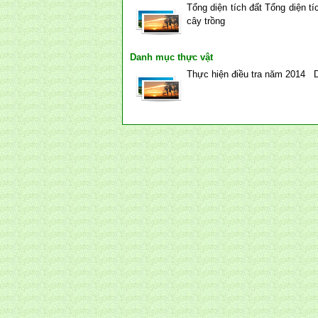
Tổng diện tích đất Tổn
cây trồng
Danh mục thực vật
Thực hiện điều tra năm 2014 D