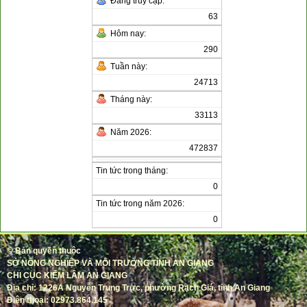
Đang truy cập:
63
Hôm nay:
290
Tuần này:
24713
Tháng này:
33113
Năm 2026:
472837
Tin tức trong tháng:
0
Tin tức trong năm 2026:
0
©
Bản quyền thuộc
SỞ NÔNG NGHIỆP VÀ MÔI TRƯỜNG TỈNH AN GIANG
CHI CỤC KIỂM LÂM AN GIANG
Địa chỉ: 1226A Nguyễn Trung Trực, phường Rạch Giá, tỉnh An Giang
Điện thoại: 02973.864.145