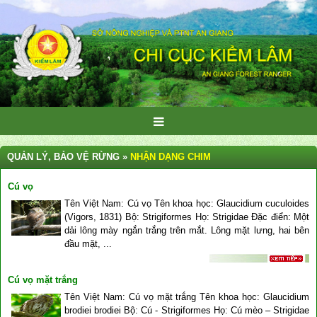
QUẢN LÝ, BẢO VỆ RỪNG »
NHẬN DẠNG CHIM
Cú vọ
Tên Việt Nam: Cú vọ Tên khoa học: Glaucidium cuculoides
(Vigors, 1831) Bộ: Strigiformes Họ: Strigidae Đặc điển: Một
dải lông mày ngắn trắng trên mắt. Lông mặt lưng, hai bên
đầu mặt, ...
Cú vọ mặt trắng
Tên Việt Nam: Cú vọ mặt trắng Tên khoa học: Glaucidium
brodiei brodiei Bộ: Cú - Strigiformes Họ: Cú mèo – Strigidae