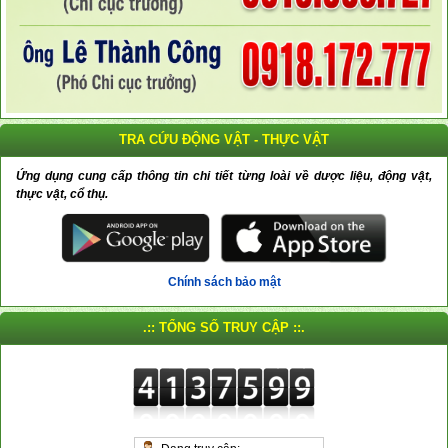
TRA CỨU ĐỘNG VẬT - THỰC VẬT
Ứng dụng cung cấp thông tin chi tiết từng loài về dược liệu, động vật,
thực vật, cổ thụ.
Chính sách bảo mật
.:: TỔNG SỐ TRUY CẬP ::.