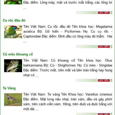
Đặc điểm: Lông mày, mặt và trước mắt trắng, các lông tơ
...
Cu rốc đầu đỏ
Tên Việt Nam: Cu rốc đầu đỏ Tên khoa học: Megalaima
asiatica Bộ: Gõ kiến - Piciformes Họ: Cu cu rốc -
Capitonidae Đặc điểm: Đỉnh đầu có lông màu đỏ thẫm. Hai
...
Cú mèo khoang cổ
Tên Việt Nam: Cú khoang cổ Tên khoa học: Otus
bakkamoena Bộ: Cú - Strigiformes Họ: Cú mèo - Strigidae
Đặc điểm: Trước mắt, trên mắt và bên trán trắng hay hung
nhạt có ...
Te Vàng
Tên Việt Nam: Te vàng Tên Khoa học: Vanellus cinereus
Đặc điểm: Mặt lưng nâu nhạt, trán xám, đầu và gáy phớt
xám, trên cánh viền xám. Hông, trên đuôi và đuôi trắng với
một dải ...