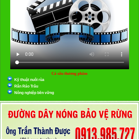
Cá sấu thương phẩm
Kỹ thuật nuôi rùa
Rắn Ráo Trâu
Nông nghiệp bền vững