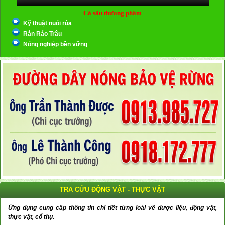
Cá sấu thương phẩm
Kỹ thuật nuôi rùa
Rắn Ráo Trâu
Nông nghiệp bền vững
TRA CỨU ĐỘNG VẬT - THỰC VẬT
Ứng dụng cung cấp thông tin chi tiết từng loài về dược liệu, động vật,
thực vật, cổ thụ.