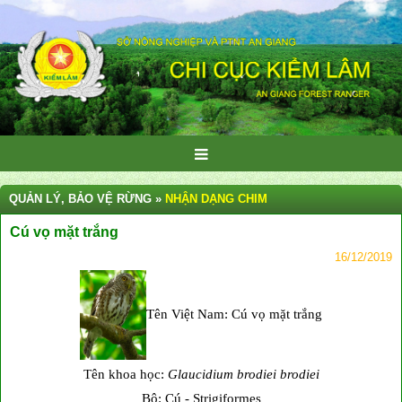
QUẢN LÝ, BẢO VỆ RỪNG »
NHẬN DẠNG CHIM
Cú vọ mặt trắng
16/12/2019
Tên Việt Nam: Cú vọ mặt trắng
Tên khoa học:
Glaucidium brodiei brodiei
Bộ: Cú - Strigiformes