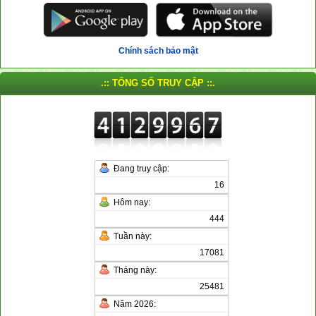
Chính sách bảo mật
.:: TỔNG SỐ TRUY CẬP ::.
Đang truy cập:
16
Hôm nay:
444
Tuần này:
17081
Tháng này:
25481
Năm 2026: