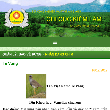
QUẢN LÝ, BẢO VỆ RỪNG »
NHẬN DẠNG CHIM
Te Vàng
16/12/2019
Tên Việt Nam: Te vàng
Tên Khoa học: Vanellus cinereus
Đặc điểm:
Mặt lưng nâu nhạt, trán xám, đầu và gáy phớt xám, trên