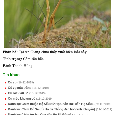
Phân bố:
Tại An Giang chưa thấy xuất hiện loài này
Tình trạng:
Cấm săn bắt.
Bành Thanh Hùng
Tin khác
Cú vọ
(16-12-2019)
Cú vọ mặt trắng
(16-12-2019)
Cu rốc đầu đỏ
(16-12-2019)
Cú mèo khoang cổ
(16-12-2019)
Danh lục Chim thuộc Bộ Sếu (từ Họ Chân Bơi đến Họ Sếu).
(29-11-2019)
Danh lục Chim Bộ Sẻ (từ Họ Sẻ Thông đến họ Vành Khuyên)
(29-11-2019)
Danh lục Chim (từ Họ Quạ đến Họ Sẻ Đồng)
(29-11-2019)