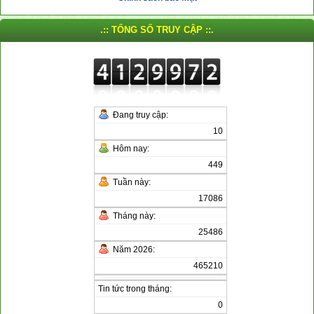
.:: TỔNG SỐ TRUY CẬP ::.
Đang truy cập:
10
Hôm nay:
449
Tuần này:
17086
Tháng này:
25486
Năm 2026:
465210
Tin tức trong tháng:
0