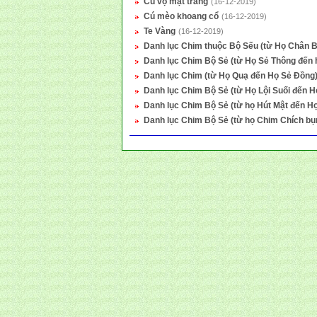
Cú vọ mặt trắng
(16-12-2019)
Cú mèo khoang cổ
(16-12-2019)
Te Vàng
(16-12-2019)
Danh lục Chim thuộc Bộ Sếu (từ Họ Chân B
Danh lục Chim Bộ Sẻ (từ Họ Sẻ Thông đến
Danh lục Chim (từ Họ Quạ đến Họ Sẻ Đồng
Danh lục Chim Bộ Sẻ (từ Họ Lội Suối đến
Danh lục Chim Bộ Sẻ (từ họ Hút Mật đến H
Danh lục Chim Bộ Sẻ (từ họ Chim Chích bụ