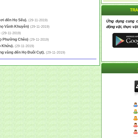
TRA
ơi đến Họ Sếu).
(29-11-2019)
Ứng dụng cung cấp
 họ Vành Khuyên)
động vật, thực vật
(29-11-2019)
)
(29-11-2019)
 Họ Phường Chèo)
(29-11-2019)
ọ Khứu).
(29-11-2019)
ng vàng đến Họ Đuôi Cụt).
(29-11-2019)