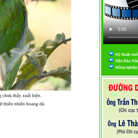
Kỹ thuật nuô
Rắn Ráo Trâ
Nông nghiệp
 chưa thấy xuất hiện.
ừ thiên nhiên hoang dã.