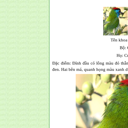
Tên khoa
Bộ: 
Họ: C
Đặc điểm: Đỉnh đầu có lông màu đỏ thẫm
đen. Hai bên má, quanh họng màu xanh d