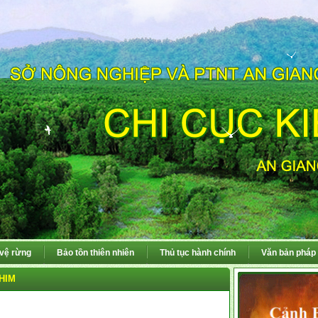
 vệ rừng
Bảo tồn thiên nhiên
Thủ tục hành chính
Văn bản pháp 
HIM