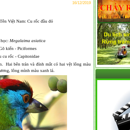
16/12/2019
Tên Việt Nam: Cu rốc đầu đỏ
 học:
Megalaima asiatica
Gõ kiến - Piciformes
u cu rốc
-
Capitonidae
. Hai bên trán và đỉnh mắt có hai vệt lông màu
ương, lông mình màu xanh lá.