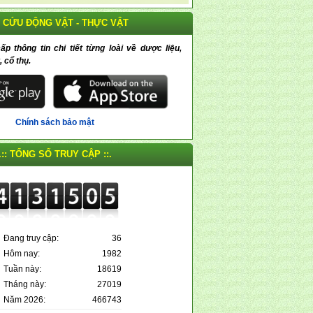
 CỨU ĐỘNG VẬT - THỰC VẬT
 thông tin chi tiết từng loài về dược liệu,
, cổ thụ.
Chính sách bảo mật
.:: TỔNG SỐ TRUY CẬP ::.
Đang truy cập:
36
Hôm nay:
1982
Tuần này:
18619
Tháng này:
27019
Năm 2026:
466743