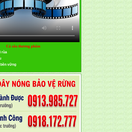
Cá sấu thương phẩm
i rùa
u
 bền vững