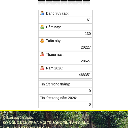
Đang truy cập:
61
Hôm nay:
130
Tuần này:
20227
Tháng này:
28627
Năm 2026:
468351
Tin tức trong tháng:
0
Tin tức trong năm 2026:
0
©
Bản quyền thuộc
SỞ NÔNG NGHIỆP VÀ MÔI TRƯỜNG TỈNH AN GIANG
CHI CỤC KIỂM LÂM AN GIANG