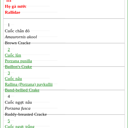
III
Họ gà nước
Rallidae
1
Cuốc chân đỏ
Amaurornis akool
Brown Cracke
2
Cuốc lùn
Porzana pusilla
Baillon's Crake
3
Cuốc nâu
Rallina (Porzana) paykullii
Band-bellied Crake
4
Cuốc ngực nâu
Porzana fusca
Ruddy-breasted Cracke
5
Cuốc ngực trắng