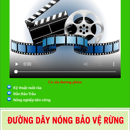
Cá sấu thương phẩm
Kỹ thuật nuôi rùa
Rắn Ráo Trâu
Nông nghiệp bền vững