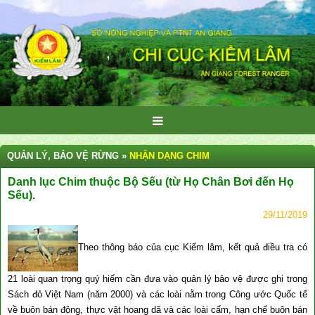
QUẢN LÝ, BẢO VỆ RỪNG »
NHẬN DẠNG CHIM
Danh lục Chim thuộc Bộ Sếu (từ Họ Chân Bơi đến Họ
Sếu).
29/11/2019
Theo thông báo của cục Kiểm lâm, kết quả điều tra có
21 loài quan trọng quý hiếm cần đưa vào quản lý bảo vệ được ghi trong
Sách đỏ Việt Nam (năm 2000) và các loài nằm trong Công ước Quốc tế
về buôn bán động, thực vật hoang dã và các loài cấm, hạn chế buôn bán