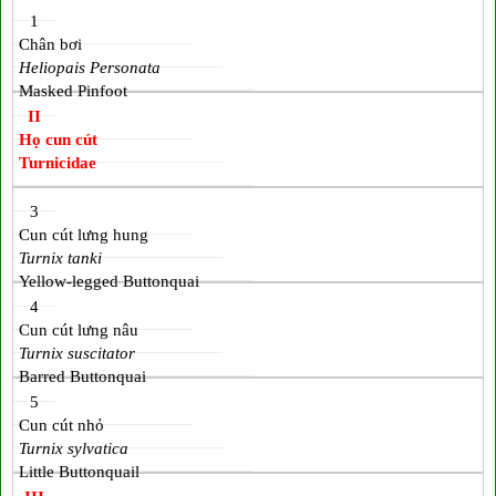
1
Chân bơi
Heliopais Personata
Masked Pinfoot
II
Họ cun cút
Turnicidae
3
Cun cút lưng hung
Turnix tanki
Yellow-legged Buttonquai
4
Cun cút lưng nâu
Turnix suscitator
Barred Buttonquai
5
Cun cút nhỏ
Turnix sylvatica
Little Buttonquail