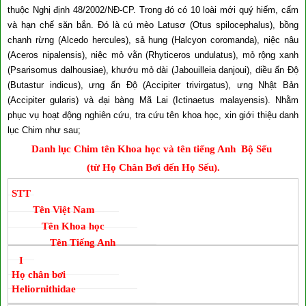
thuộc Nghị định 48/2002/NĐ-CP. Trong đó có 10 loài mới quý hiếm, cấm
và hạn chế săn bắn. Đó là cú mèo Latusơ (Otus spilocephalus), bồng
chanh rừng (Alcedo hercules), sả hung (Halcyon coromanda), niệc nâu
(Aceros nipalensis), niệc mỏ vằn (Rhyticeros undulatus), mỏ rộng xanh
(Psarisomus dalhousiae), khướu mỏ dài (Jabouilleia danjoui), diều ấn Độ
(Butastur indicus), ưng ấn Độ (Accipiter trivirgatus), ưng Nhật Bản
(Accipiter gularis) và đại bàng Mã Lai (Ictinaetus malayensis). Nhằm
phục vụ hoạt động nghiên cứu, tra cứu tên khoa học, xin giới thiệu danh
lục Chim như sau;
Danh lục Chim tên Khoa học và tên tiếng Anh Bộ Sếu
(từ Họ Chân Bơi đến Họ Sếu).
STT
Tên Việt Nam
Tên Khoa học
Tên Tiếng Anh
I
Họ chân bơi
Heliornithidae