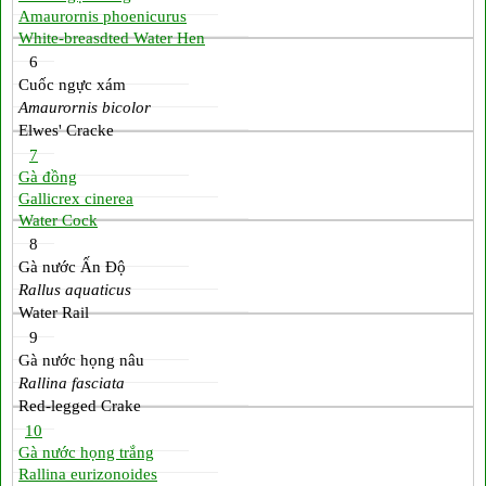
Amaurornis phoenicurus
White-breasdted Water Hen
6
Cuốc ngực xám
Amaurornis bicolor
Elwes' Cracke
7
Gà đồng
Gallicrex cinerea
Water Cock
8
Gà nước Ấn Độ
Rallus aquaticus
Water Rail
9
Gà nước họng nâu
Rallina fasciata
Red-legged Crake
10
Gà nước họng trắng
Rallina eurizonoides