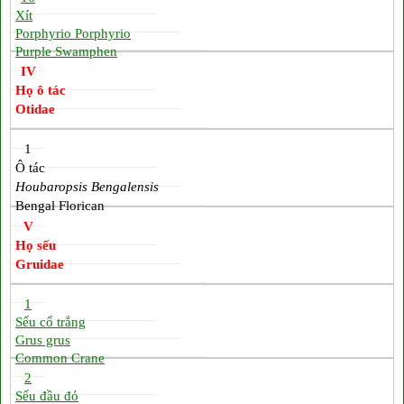
Xít
Porphyrio Porphyrio
Purple Swamphen
IV
Họ ô tác
Otidae
1
Ô tác
Houbaropsis Bengalensis
Bengal Florican
V
Họ sếu
Gruidae
1
Sếu cổ trắng
Grus grus
Common Crane
2
Sếu đầu đỏ