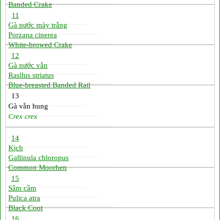
Banded Crake
11
Gà nước mày trắng
Porzana cinerea
White-browed Crake
12
Gà nước vằn
Rasllus striatus
Blue-breasted Banded Rail
13
Gà vằn hung
Crex crex
14
Kịch
Gallinula chloropus
Common Moorhen
15
Sâm cầm
Pulica atra
Black Coot
16