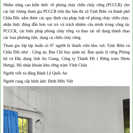
Nhằm nâng cao kiến thức về phòng cháy chữa cháy rừng (PCCCR) cho
các lực lượng tham gia PCCCR trên địa bàn thị xã Tịnh Biên và thành phố
Châu Đốc nắm được các quy định của pháp luật về phòng cháy chữa cháy;
nhận thức đúng đắn hơn vai trò và trách nhiệm của mình trong công tác
PCCCR; các biện pháp phòng cháy rừng và thao tác sử dụng thành thạo
các loại phương tiện, dụng cụ chữa cháy rừng.
Tham gia lớp tập huấn có 97 người là thành viên khu vực Tịnh Biên và
Châu Đốc như : Công an, Ban Chỉ huy quân sự, Ban quản lý rừng Phòng
hộ và Đặc dụng tỉnh An Giang, Công ty Thành Đô ( Rừng tràm Nhơn
Hưng), Hộ nhận khoán khu rừng tràm Vĩnh Châu.
Người viết và đăng Bành Lê Quốc An
Người cung cấp hình ảnh: Đinh Hữu Việt