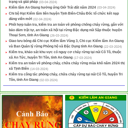
trạng và giải pháp
(03-04-2024)
Kiểm lâm An Giang hưởng ứng Giờ Trái đất năm 2024
(03-04-2024)
Chi bộ Hạt Kiểm lâm liên huyện Tịnh Biên-Châu Đốc tổ chức kết nạp
đảng viên mớI
(02-04-2024)
Phối hợp tuần tra, kiểm tra an toàn về phòng chống cháy rừng, gắn với
bảo đảm trật tự, an toàn xã hội tại rừng Đặc dụng núi Sập thuộc huyện
Thoại Sơn, tỉnh An Giang
(26-03-2024)
Giao lưu bóng đá Chi cục Kiểm lâm Vùng 3, Chi cục Kiểm lâm An Giang
và Ban Quàn lý rừng Phòng hộ và Đặc Dụng tỉnh An Giang
(22-03-2024)
Kiểm tra, khảo sát khu vực có nguy cơ cháy rừng tại núi Cô Tô, thuộc
xã An Tức, huyện Tri Tôn, tỉnh An Giang
(17-03-2024)
Kiểm tra an toàn về phòng cháy, chữa cháy rừng mùa khô năm 2024 thị
xã Tịnh Biên
(14-03-2024)
Kiểm tra công tác phòng cháy, chữa cháy rừng tại núi Cô Tô, huyện Tri
Tôn, tỉnh An Giang
(02-03-2024)