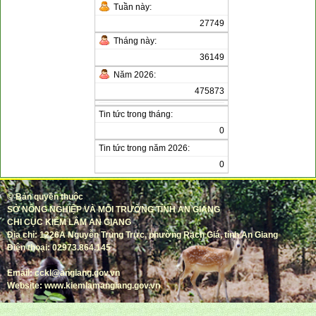
Tuần này:
27749
Tháng này:
36149
Năm 2026:
475873
Tin tức trong tháng:
0
Tin tức trong năm 2026:
0
©
Bản quyền thuộc
SỞ NÔNG NGHIỆP VÀ MÔI TRƯỜNG TỈNH AN GIANG
CHI CỤC KIỂM LÂM AN GIANG
Địa chỉ: 1226A Nguyễn Trung Trực, phường Rạch Giá, tỉnh An Giang
Điện thoại: 02973.864.145
Email: cckl@angiang.gov.vn
Website: www.kiemlamangiang.gov.vn