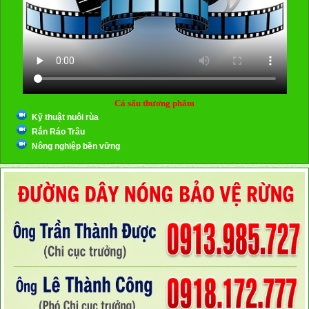
Cá sấu thương phẩm
Kỹ thuật nuôi rùa
Rắn Ráo Trâu
Nông nghiệp bền vững