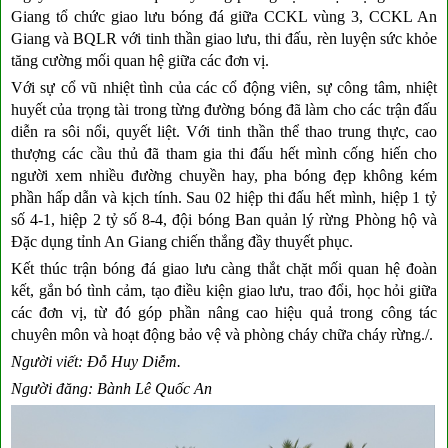
Giang tổ chức giao lưu bóng đá giữa CCKL vùng 3, CCKL An
Giang và BQLR với tinh thần giao lưu, thi đấu, rèn luyện sức khỏe
tăng cường mối quan hệ giữa các đơn vị.
Với sự cổ vũ nhiệt tình của các cổ động viên, sự công tâm, nhiệt
huyết của trọng tài trong từng đường bóng đã làm cho các trận đấu
diễn ra sôi nổi, quyết liệt. Với tinh thần thể thao trung thực, cao
thượng các cầu thủ đã tham gia thi đấu hết mình cống hiến cho
người xem nhiều đường chuyền hay, pha bóng đẹp không kém
phần hấp dẫn và kịch tính. Sau 02 hiệp thi đấu hết mình, hiệp 1 tỷ
số 4-1, hiệp 2 tỷ số 8-4, đội bóng Ban quản lý rừng Phòng hộ và
Đặc dụng tỉnh An Giang chiến thắng đầy thuyết phục.
Kết thúc trận bóng đá giao lưu càng thắt chặt mối quan hệ đoàn
kết, gắn bó tình cảm, tạo điều kiện giao lưu, trao đổi, học hỏi giữa
các đơn vị, từ đó góp phần nâng cao hiệu quả trong công tác
chuyên môn và hoạt động bảo vệ và phòng cháy chữa cháy rừng./.
Người viết: Đỗ Huy Diễm.
Người đăng: Bành Lê Quốc An