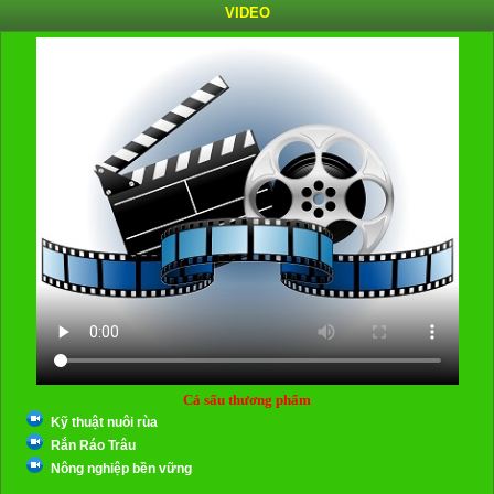
VIDEO
Cá sấu thương phẩm
Kỹ thuật nuôi rùa
Rắn Ráo Trâu
Nông nghiệp bền vững