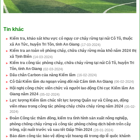
Tin khác
Kiểm tra, khảo sát khu vực có nguy cơ cháy rừng tại núi Cô Tô, thuộc
xã An Tức, huyện Tri Tôn, tỉnh An Giang
(17-03-2024)
Kiểm tra an toàn về phòng cháy, chữa cháy rừng mùa khô năm 2024 thị
xã Tịnh Biên
(14-03-2024)
Kiểm tra công tác phòng cháy, chữa cháy rừng tại núi Cô Tô, huyện Tri
Tôn, tỉnh An Giang
(02-03-2024)
Dấu chân Carbon của nàng Kiểm lâm
(16-02-2024)
Cô Gái Kiểm lâm du ngoạn vùng đồi núi Cấm tỉnh An Giang
(06-02-2024)
Hội nghị công chức viên chức và người lao động Chi cục Kiểm lâm An
Giang năm 2024
(05-02-2024)
Lực lượng Kiểm lâm chúc tết lực lượng Quân sự và Công an, động
viên nhau trong công tác phòng cháy chữa cháy rừng năm 2024
(05-02-
2024)
Đoàn Công tác thăm đồng, kiểm tra tình hình sản xuất nông nghiệp,
phòng chống cháy rừng và công tác phòng chống dịch bệnh trên cây
trồng, vật nuôi trước và sau tết Giáp Thìn 2024
(28-01-2024)
Bảo đảm công tác bảo vệ động vật hoang dã trong dịp lễ quốc khánh