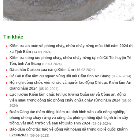
Tin khác
Kiểm tra an toàn về phòng cháy, chữa cháy rừng mùa khô năm 2024 thị
xã Tịnh Biên
(14-03-2024)
Kiểm tra công tác phòng cháy, chữa cháy rừng tại núi Cô Tô, huyện Tri
Tôn, tỉnh An Giang
(02-03-2024)
Dấu chân Carbon của nàng Kiểm lâm
(16-02-2024)
Cô Gái Kiểm lâm du ngoạn vùng đồi núi Cấm tỉnh An Giang
(06-02-2024)
Hội nghị công chức viên chức và người lao động Chi cục Kiểm lâm An
Giang năm 2024
(05-02-2024)
Lực lượng Kiểm lâm chúc tết lực lượng Quân sự và Công an, động
viên nhau trong công tác phòng cháy chữa cháy rừng năm 2024
(05-02-
2024)
Đoàn Công tác thăm đồng, kiểm tra tình hình sản xuất nông nghiệp,
phòng chống cháy rừng và công tác phòng chống dịch bệnh trên cây
trồng, vật nuôi trước và sau tết Giáp Thìn 2024
(28-01-2024)
Bảo đảm công tác bảo vệ động vật hoang dã trong dịp lễ quốc khánh
02/09/2023
(09-09-2023)