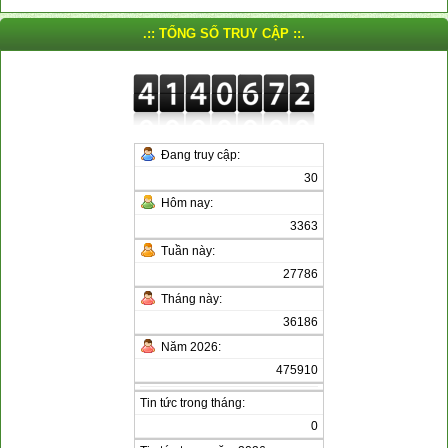
.:: TỔNG SỐ TRUY CẬP ::.
Đang truy cập:
30
Hôm nay:
3363
Tuần này:
27786
Tháng này:
36186
Năm 2026:
475910
Tin tức trong tháng:
0