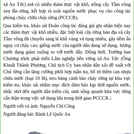
xã An Tức) nơi có nhiều thảm thực vật khô, trồng cây Tầm vông
xen lẫn rừng, kết hợp rà soát nguồn nước phục vụ cho công tác
phòng cháy, chữa cháy rừng (PCCCR).
Qua kiểm tra, khảo sát Đoàn công tác đáng giá ghi nhận hiện nay
các thảm thực vật khô nhiều, đặc biệt loài cây rừng bản địa và cây
Tầm vông đã chuyển sang lá khô vàng và rụng nhiều, gây tiềm ẩn
nguy cơ cháy cao; giếng nước của người dân đang sử dụng, lượng
nước đang giảm xuống so với trước đây. Đồng thời, Trưởng ban
Chương trình phát triển Lâm nghiệp bền vững xã An Tức (Ông
Khuất Thành Phương, Chủ tịch Ủy ban nhân dân xã) đề xuất với
Chủ rừng cần tăng cường phối hợp tuần tra, bố trí thêm can nhựa
chứa nước (loại 10 lít), treo bảng cảnh báo cháy rừng tại khu vực
kiểm tra, khảo sát nhằm mục đích đảm bảo kịp thời nguồn nước,
nhắc nhở đến người dân kiếm củi, sinh sống quanh khu vực rừng
cẩn thận trong việc sử dụng lửa trong thời gian PCCCR./.
Người viết và ảnh: Nguyễn Chí Công
Người đăng bài: Bành Lê Quốc An