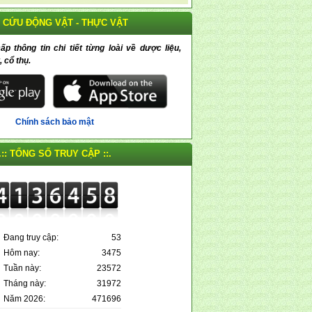
 CỨU ĐỘNG VẬT - THỰC VẬT
 thông tin chi tiết từng loài về dược liệu,
, cổ thụ.
Chính sách bảo mật
.:: TỔNG SỐ TRUY CẬP ::.
Đang truy cập:
53
Hôm nay:
3475
Tuần này:
23572
Tháng này:
31972
Năm 2026:
471696