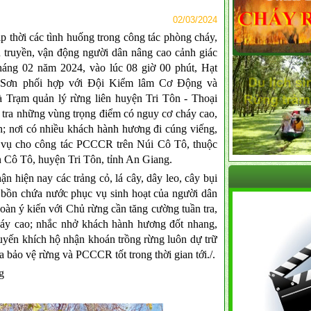
02/03/2024
ời các tình huống trong công tác phòng cháy,
truyền, vận động người dân nâng cao cảnh giác
háng 02 năm 2024, vào lúc 08 giờ 00 phút, Hạt
i Sơn phối hợp với Đội Kiểm lâm Cơ Động và
Trạm quản lý rừng liên huyện Tri Tôn - Thoại
 tra những vùng trọng điểm có nguy cơ cháy cao,
h; nơi có nhiều khách hành hương đi cúng viếng,
c vụ cho công tác PCCCR trên Núi Cô Tô, thuộc
n Cô Tô, huyện Tri Tôn, tỉnh An Giang.
iện nay các trảng cỏ, lá cây, dây leo, cây bụi
, bồn chứa nước phục vụ sinh hoạt của người dân
oàn ý kiến với Chủ rừng cần tăng cường tuần tra,
áy cao; nhắc nhở khách hành hương đốt nhang,
huyến khích hộ nhận khoán trồng rừng luôn dự trữ
a bảo vệ rừng và PCCCR tốt trong thời gian tới./.
ng