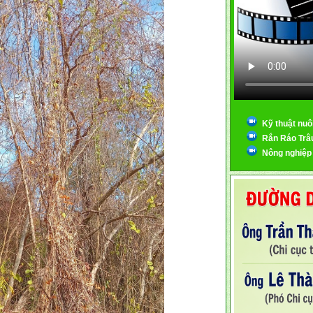
Kỹ thuật nuô
Rắn Ráo Trâ
Nông nghiệp