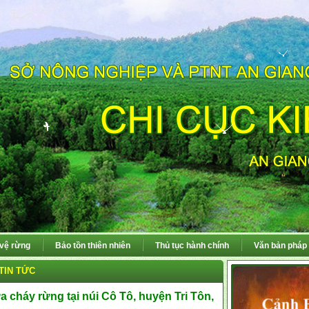
 vệ rừng
Bảo tồn thiên nhiên
Thủ tục hành chính
Văn bản pháp 
TIN TỨC
 cháy rừng tại núi Cô Tô, huyện Tri Tôn,