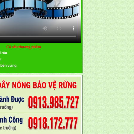
Cá sấu thương phẩm
i rùa
u
 bền vững