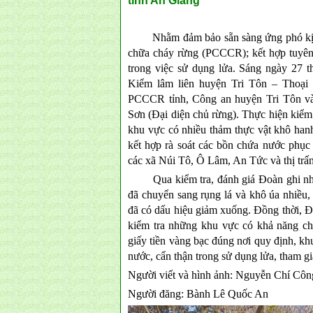
tỉnh An Giang
Nhằm đảm bảo sẵn sàng ứng phó kịp th
chữa cháy rừng (PCCCR); kết hợp tuyên 
trong việc sử dụng lửa. Sáng ngày 27 t
Kiểm lâm liên huyện Tri Tôn – Thoạ
PCCCR tỉnh, Công an huyện Tri Tôn và 
Sơn (Đại diện chủ rừng). Thực hiện kiểm
khu vực có nhiều thảm thực vật khô han
kết hợp rà soát các bồn chứa nước phụ
các xã Núi Tô, Ô Lâm, An Tức và thị trấ
Qua kiểm tra, đánh giá Đoàn ghi nhận h
đã chuyển sang rụng lá và khô úa nhiều
đã có dấu hiệu giảm xuống. Đồng thời, Đ
kiểm tra những khu vực có khả năng ch
giấy tiền vàng bạc đúng nơi quy định, k
nước, cẩn thận trong sử dụng lửa, tham gi
Người viết và hình ảnh: Nguyễn Chí Cô
Người đăng: Bành Lê Quốc An