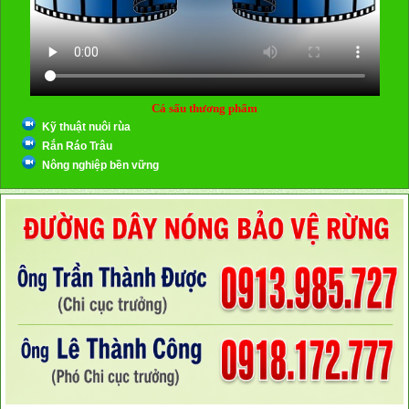
Cá sấu thương phẩm
Kỹ thuật nuôi rùa
Rắn Ráo Trâu
Nông nghiệp bền vững