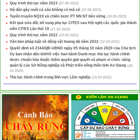
Quy trinh thủ tục năm 2023
(07-06-2023)
Hộ dân gây nuôi cá sấu không có mã số
(07-06-2023)
Tuyên truyền NQ19 và chiến lược PT NN NT bền vững
(10-05-2023)
Kết quả sửa đổi, bổ sung phụ lục CITES sau Hội nghị các quốc gia thành
viên CITES Lần thứ 19
(27-03-2023)
Quy trình thủ tục năm 2022
(23-03-2022)
Văn bản pháp luật về động vật hoang dã năm 2022
(22-03-2022)
Quyết định số 2344/QĐ-UBND ngày 05 tháng 10 năm 2020 của Chủ tịch
Ủy ban nhân dân tỉnhVề việc ban hành Danh mục thủ tục hành chính
được chuẩn hóa thuộc thẩm quyền giải quyết và phạm vi chức năng
quản lý của Sở Nông nghiệp và Phát triển nông thôn tỉnh An Giang
(28-
10-2020)
Thủ tục hành chính trong lĩnh vực Lâm nghiệp
(23-03-2022)