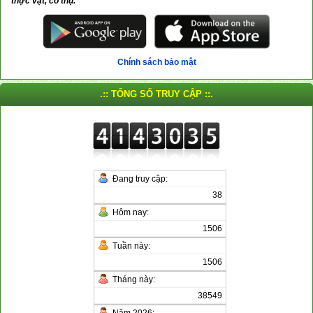
thực vật, cổ thụ.
Chính sách bảo mật
.:: TỔNG SỐ TRUY CẬP ::.
Đang truy cập:
38
Hôm nay:
1506
Tuần này:
1506
Tháng này:
38549
Năm 2026: