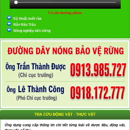
Cá sấu thương phẩm
Kỹ thuật nuôi rùa
Rắn Ráo Trâu
Nông nghiệp bền vững
TRA CỨU ĐỘNG VẬT - THỰC VẬT
Ứng dụng cung cấp thông tin chi tiết từng loài về dược liệu, động vật,