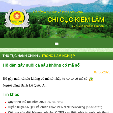
THỦ TỤC HÀNH CHÍNH »
TRONG LÂM NGHIỆP
Hộ dân gây nuôi cá sấu không có mã số
07/06/2023
Hộ gây nuôi cá sâu không có mã số nhập từ cơ sở có mã số
Người đăng Bành Lê Quốc An
Tin khác
Quy trinh thủ tục năm 2023
(07-06-2023)
Tuyên truyền NQ19 và chiến lược PT NN NT bền vững
(10-05-2023)
Kết quả sửa đổi, bổ sung phụ lục CITES sau Hội nghị các quốc gia thành