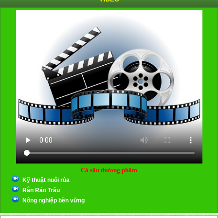
Cá sấu thương phẩm
Kỹ thuật nuôi rùa
Rắn Ráo Trâu
Nông nghiệp bền vững