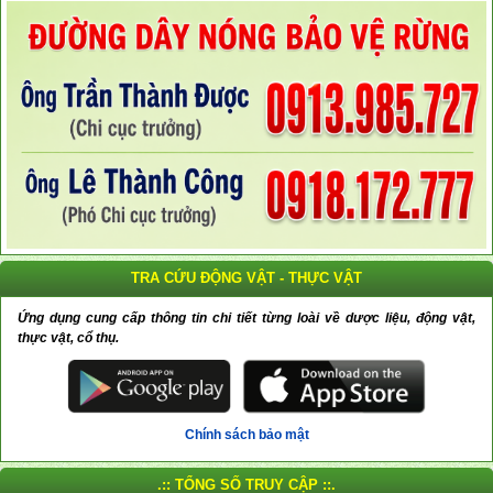
TRA CỨU ĐỘNG VẬT - THỰC VẬT
Ứng dụng cung cấp thông tin chi tiết từng loài về dược liệu, động vật,
thực vật, cổ thụ.
Chính sách bảo mật
.:: TỔNG SỐ TRUY CẬP ::.