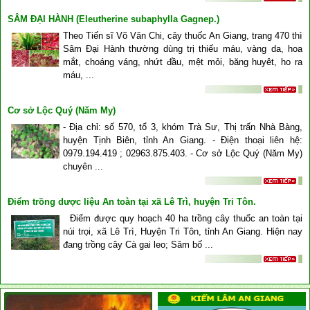
SÂM ĐẠI HÀNH (Eleutherine subaphylla Gagnep.)
Theo Tiến sĩ Võ Văn Chi, cây thuốc An Giang, trang 470 thì
Sâm Đại Hành thường dùng trị thiếu máu, vàng da, hoa
mắt, choáng váng, nhứt đầu, mệt mỏi, băng huyêt, ho ra
máu, ...
Cơ sở Lộc Quý (Năm My)
- Địa chỉ: số 570, tổ 3, khóm Trà Sư, Thị trấn Nhà Bàng,
huyện Tịnh Biên, tỉnh An Giang. - Điện thoại liên hệ:
0979.194.419 ; 02963.875.403. - Cơ sở Lộc Quý (Năm My)
chuyên ...
Điểm trồng dược liệu An toàn tại xã Lê Trì, huyện Tri Tôn.
Điểm được quy hoạch 40 ha trồng cây thuốc an toàn tại
núi trọi, xã Lê Trì, Huyện Tri Tôn, tỉnh An Giang. Hiện nay
đang trồng cây Cà gai leo; Sâm bố ...