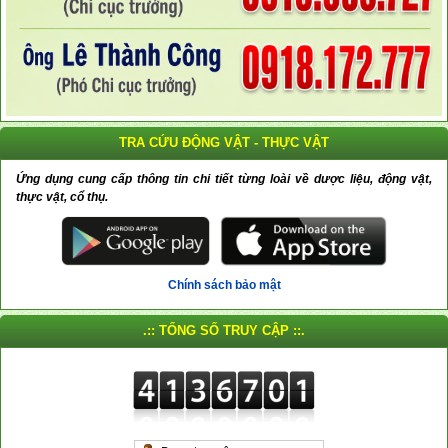
TRA CỨU ĐỘNG VẬT - THỰC VẬT
Ứng dụng cung cấp thông tin chi tiết từng loài về dược liệu, động vật,
thực vật, cổ thụ.
Chính sách bảo mật
.:: TỔNG SỐ TRUY CẬP ::.