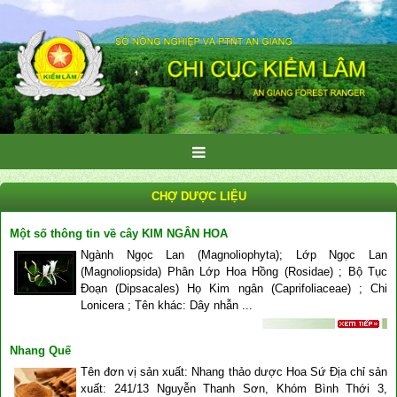
CHỢ DƯỢC LIỆU
Một số thông tin về cây KIM NGÂN HOA
Ngành Ngọc Lan (Magnoliophyta); Lớp Ngọc Lan
(Magnoliopsida) Phân Lớp Hoa Hồng (Rosidae) ; Bộ Tục
Đoạn (Dipsacales) Họ Kim ngân (Caprifoliaceae) ; Chi
Lonicera ; Tên khác: Dây nhẫn ...
Nhang Quế
Tên đơn vị sản xuất: Nhang thảo dược Hoa Sứ Địa chỉ sản
xuất: 241/13 Nguyễn Thanh Sơn, Khóm Bình Thới 3,