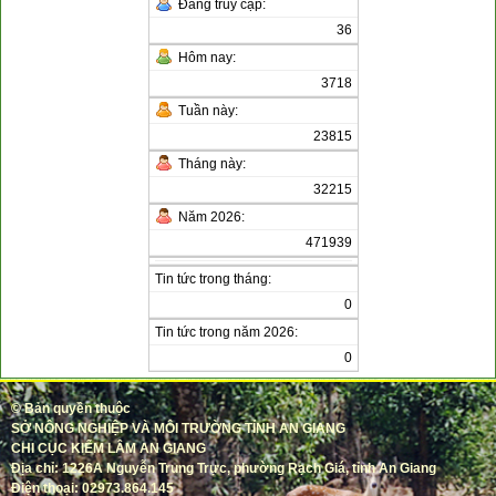
Đang truy cập:
36
Hôm nay:
3718
Tuần này:
23815
Tháng này:
32215
Năm 2026:
471939
Tin tức trong tháng:
0
Tin tức trong năm 2026:
0
©
Bản quyền thuộc
SỞ NÔNG NGHIỆP VÀ MÔI TRƯỜNG TỈNH AN GIANG
CHI CỤC KIỂM LÂM AN GIANG
Địa chỉ: 1226A Nguyễn Trung Trực, phường Rạch Giá, tỉnh An Giang
Điện thoại: 02973.864.145