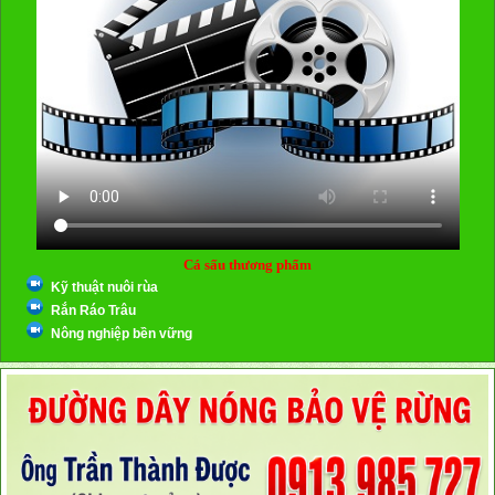
Cá sấu thương phẩm
Kỹ thuật nuôi rùa
Rắn Ráo Trâu
Nông nghiệp bền vững