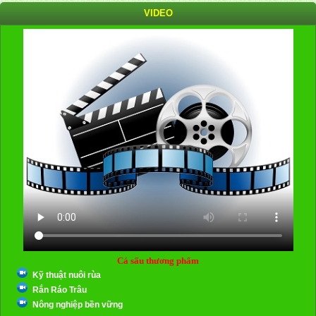
VIDEO
Cá sấu thương phẩm
Kỹ thuật nuôi rùa
Rắn Ráo Trâu
Nông nghiệp bền vững