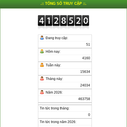
.:: TỔNG SỐ TRUY CẬP ::.
Đang truy cập:
51
Hôm nay:
4160
Tuần này:
15634
Tháng này:
24034
Năm 2026:
463758
Tin tức trong tháng:
0
Tin tức trong năm 2026: