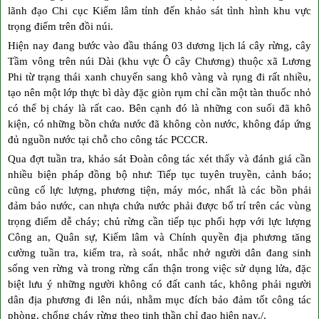
lãnh đạo Chi cục Kiểm lâm tỉnh đến khảo sát tình hình khu vực
trọng điểm trên đồi núi.
Hiện nay đang bước vào đầu tháng 03 dương lịch lá cây rừng, cây
Tầm vông trên núi Dài (khu vực Ô cây Chương) thuộc xã Lương
Phi từ trạng thái xanh chuyển sang khô vàng và rụng đi rất nhiều,
tạo nên một lớp thực bì dày đặc giòn rụm chỉ cần một tàn thuốc nhỏ
có thể bị cháy là rất cao. Bên cạnh đó là những con suối đã khô
kiện, có những bồn chứa nước đã không còn nước, không đáp ứng
đủ nguồn nước tại chỗ cho công tác PCCCR.
Qua đợt tuần tra, khảo sát Đoàn công tác xét thấy và đánh giá cần
nhiều biện pháp đồng bộ như: Tiếp tục tuyên truyền, cảnh báo;
cũng cố lực lượng, phương tiện, máy móc, nhất là các bồn phải
đảm bảo nước, can nhựa chứa nước phải được bố trí trên các vùng
trọng điểm dễ cháy; chủ rừng cần tiếp tục phối hợp với lực lượng
Công an, Quân sự, Kiểm lâm và Chính quyền địa phương tăng
cường tuần tra, kiểm tra, rà soát, nhắc nhở người dân đang sinh
sống ven rừng và trong rừng cẩn thận trong việc sử dụng lửa, đặc
biệt lưu ý những người không có đất canh tác, không phải người
dân địa phương đi lên núi, nhằm mục đích bảo đảm tốt công tác
phòng, chống cháy rừng theo tinh thần chỉ đạo hiện nay./.