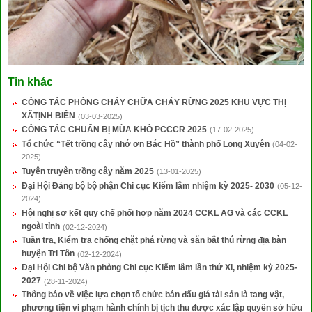
Tin khác
CÔNG TÁC PHÒNG CHÁY CHỮA CHÁY RỪNG 2025 KHU VỰC THỊ
XÃTỊNH BIÊN
(03-03-2025)
CÔNG TÁC CHUẨN BỊ MÙA KHÔ PCCCR 2025
(17-02-2025)
Tổ chức “Tết trồng cây nhớ ơn Bác Hồ” thành phố Long Xuyên
(04-02-
2025)
Tuyên truyên trồng cây năm 2025
(13-01-2025)
Đại Hội Đảng bộ bộ phận Chi cục Kiểm lâm nhiệm kỳ 2025- 2030
(05-12-
2024)
Hội nghị sơ kết quy chế phối hợp năm 2024 CCKL AG và các CCKL
ngoài tỉnh
(02-12-2024)
Tuần tra, Kiểm tra chống chặt phá rừng và săn bắt thú rừng địa bàn
huyện Tri Tôn
(02-12-2024)
Đại Hội Chi bộ Văn phòng Chi cục Kiểm lâm lần thứ XI, nhiệm kỳ 2025-
2027
(28-11-2024)
Thông báo về việc lựa chọn tổ chức bán đấu giá tài sản là tang vật,
phương tiện vi phạm hành chính bị tịch thu được xác lập quyền sở hữu