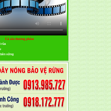
Cá sấu thương phẩm
i rùa
u
 bền vững