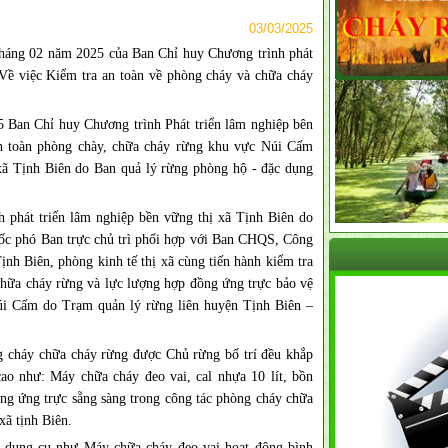
03/03/2025
háng 02 năm 2025 của Ban Chỉ huy Chương trình phát
 Về việc Kiểm tra an toàn về phòng cháy và chữa cháy
 Ban Chỉ huy Chương trình Phát triển lâm nghiệp bên
An toàn phòng chày, chữa cháy rừng khu vực Núi Cấm
xã Tịnh Biên do Ban quả lý rừng phòng hộ - đặc dụng
 phát triển lâm nghiệp bền vững thị xã Tịnh Biên do
ốc phó Ban trực chủ trì phối hợp với Ban CHQS, Công
h Biên, phòng kinh tế thị xã cùng tiến hành kiểm tra
chữa cháy rừng và lực lượng hợp đồng ứng trực bảo vệ
úi Cấm do Trạm quản lý rừng liên huyện Tịnh Biên –
g cháy chữa cháy rừng được Chủ rừng bố trí đều khắp
ao như: Máy chữa cháy đeo vai, cal nhựa 10 lít, bồn
ồng ứng trực sẵng sàng trong công tác phòng cháy chữa
xã tịnh Biên.
, dụng cụ như Máy chữa cháy đeo vai hoạt động bình