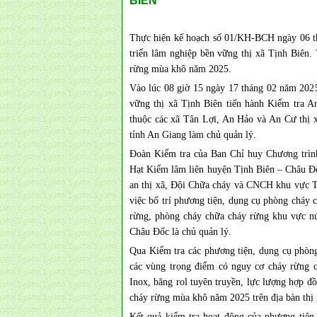
BIÊN
Thực hiện kế hoạch số 01/KH-BCH ngày 06 t
triển lâm nghiệp bền vững thị xã Tịnh Biên.
rừng mùa khô năm 2025.
Vào lúc 08 giờ 15 ngày 17 tháng 02 năm 2025
vững thị xã Tịnh Biên tiến hành Kiểm tra 
thuộc các xã Tân Lợi, An Hảo và An Cư thị 
tỉnh An Giang làm chủ quản lý.
Đoàn Kiểm tra của Ban Chỉ huy Chương trình
Hạt Kiểm lâm liên huyện Tịnh Biên – Châu Đ
an thị xã, Đội Chữa cháy và CNCH khu vực Tịn
việc bố trí phương tiện, dụng cụ phòng cháy 
rừng, phòng cháy chữa cháy rừng khu vực n
Châu Đốc là chủ quản lý.
Qua Kiểm tra các phương tiện, dụng cụ phòn
các vùng trọng điểm có nguy cơ cháy rừng c
Inox, băng rol tuyên truyền, lực lượng hợp đ
cháy rừng mùa khô năm 2025 trên địa bàn thị 
Kết quả kiểm tra hoạt động của phương tiện