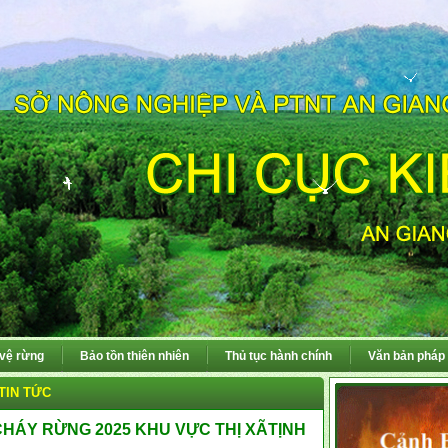
 vệ rừng
Bảo tồn thiên nhiên
Thủ tục hành chính
Văn bản pháp 
TIN TỨC
HÁY RỪNG 2025 KHU VỰC THỊ XÃTỊNH