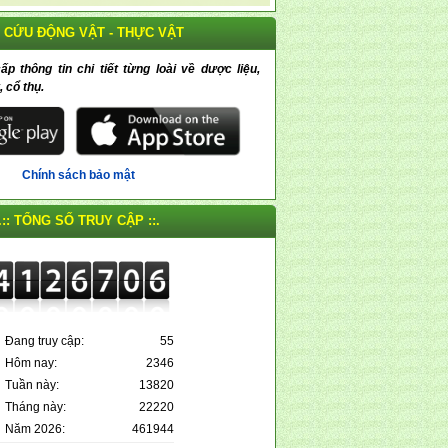
 CỨU ĐỘNG VẬT - THỰC VẬT
 thông tin chi tiết từng loài về dược liệu,
, cổ thụ.
Chính sách bảo mật
.:: TỔNG SỐ TRUY CẬP ::.
Đang truy cập:
55
Hôm nay:
2346
Tuần này:
13820
Tháng này:
22220
Năm 2026:
461944