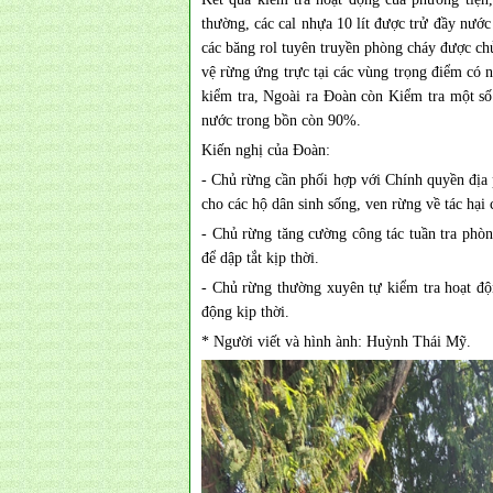
thường, các cal nhựa 10 lít được trử đầy nước
các băng rol tuyên truyền phòng cháy được ch
vệ rừng ứng trực tại các vùng trọng điểm có 
kiểm tra, Ngoài ra Đoàn còn Kiểm tra một s
nước trong bồn còn 90%.
Kiến nghị của Đoàn:
- Chủ rừng cần phối hợp với Chính quyền địa
cho các hộ dân sinh sống, ven rừng về tác hại 
- Chủ rừng tăng cường công tác tuần tra phò
để dập tắt kịp thời.
- Chủ rừng thường xuyên tự kiểm tra hoạt độ
động kịp thời.
* Người viết và hình ành: Huỳnh Thái Mỹ.