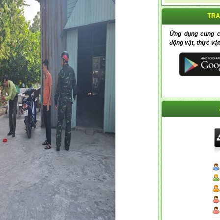
TRA
Ứng dụng cung cấp
động vật, thực vật