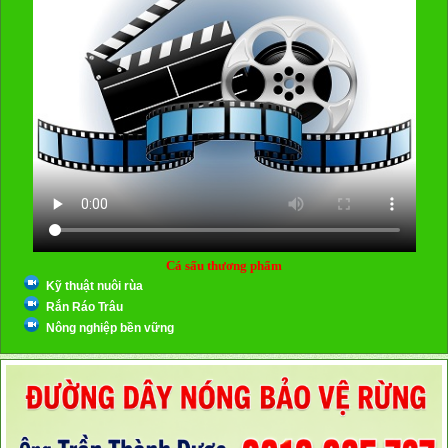
Cá sấu thương phẩm
Kỹ thuật nuôi rùa
Rắn Ráo Trâu
Nông nghiệp bền vững