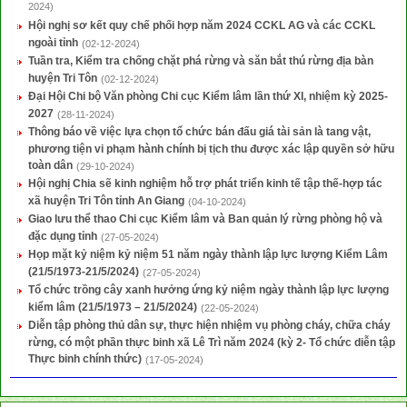
2024)
Hội nghị sơ kết quy chế phối hợp năm 2024 CCKL AG và các CCKL
ngoài tỉnh
(02-12-2024)
Tuần tra, Kiểm tra chống chặt phá rừng và săn bắt thú rừng địa bàn
huyện Tri Tôn
(02-12-2024)
Đại Hội Chi bộ Văn phòng Chi cục Kiểm lâm lần thứ XI, nhiệm kỳ 2025-
2027
(28-11-2024)
Thông báo về việc lựa chọn tổ chức bán đấu giá tài sản là tang vật,
phương tiện vi phạm hành chính bị tịch thu được xác lập quyền sở hữu
toàn dân
(29-10-2024)
Hội nghị Chia sẽ kinh nghiệm hỗ trợ phát triển kinh tế tập thế-hợp tác
xã huyện Tri Tôn tỉnh An Giang
(04-10-2024)
Giao lưu thể thao Chi cục Kiểm lâm và Ban quản lý rừng phòng hộ và
đặc dụng tỉnh
(27-05-2024)
Họp mặt kỷ niệm kỷ niệm 51 năm ngày thành lập lực lượng Kiểm Lâm
(21/5/1973-21/5/2024)
(27-05-2024)
Tổ chức trồng cây xanh hưởng ứng kỷ niệm ngày thành lập lực lượng
kiểm lâm (21/5/1973 – 21/5/2024)
(22-05-2024)
Diễn tập phòng thủ dân sự, thực hiện nhiệm vụ phòng cháy, chữa cháy
rừng, có một phần thực binh xã Lê Trì năm 2024 (kỳ 2- Tổ chức diễn tập
Thực binh chính thức)
(17-05-2024)