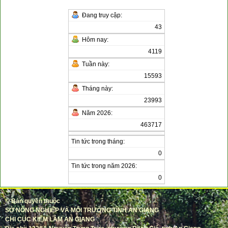
Đang truy cập:
43
Hôm nay:
4119
Tuần này:
15593
Tháng này:
23993
Năm 2026:
463717
Tin tức trong tháng:
0
Tin tức trong năm 2026:
0
©
Bản quyền thuộc
SỞ NÔNG NGHIỆP VÀ MÔI TRƯỜNG TỈNH AN GIANG
CHI CỤC KIỂM LÂM AN GIANG