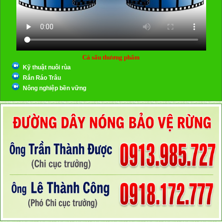
Cá sấu thương phẩm
Kỹ thuật nuôi rùa
Rắn Ráo Trâu
Nông nghiệp bền vững