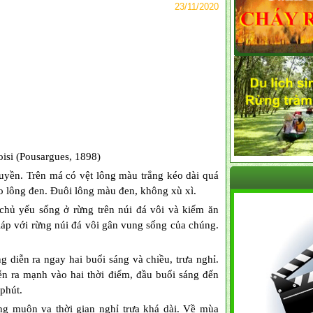
23/11/2020
isi (Pousargues, 1898)
uyền. Trên má có vệt lông màu trắng kéo dài quá
o lông đen. Đuôi lông màu đen, không xù xì.
chủ yếu sống ở rừng trên núi đá vôi và kiếm ăn
giáp với rừng núi đá vôi gân vung sống của chúng.
 diễn ra ngay hai buổi sáng và chiều, trưa nghỉ.
n ra mạnh vào hai thời điểm, đầu buổi sáng đến
phút.
g muộn va thời gian nghỉ trưa khá dài. Về mùa