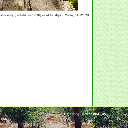
ngur Monkey (Presbytis francoisi)Uploaded by Magnus Manske, CC BY 2.0,
Điện thoại: 02973.864.145
 GIANG