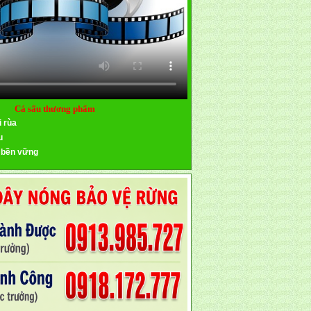
Cá sấu thương phẩm
i rùa
u
 bền vững