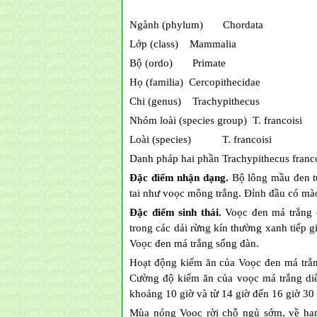
Ngành (phylum) Chordata
Lớp (class) Mammalia
Bộ (ordo) Primate
Họ (familia) Cercopithecidae
Chi (genus) Trachypithecus
Nhóm loài (species group) T. francoisi
Loài (species) T. francoisi
Danh pháp hai phần Trachypithecus franco
Đặc điểm nhận dạng.
Bộ lông mầu đen t
tai như voọc mông trắng. Đỉnh đầu có mà
Đặc điểm sinh thái.
Voọc đen má trắng 
trong các dải rừng kín thường xanh tiếp 
Voọc đen má trắng sống đàn.
Hoạt động kiếm ăn của Voọc đen má trắng
Cường độ kiếm ăn của voọc má trắng diễ
khoảng 10 giờ và từ 14 giờ đến 16 giờ 30 
Mùa nóng Voọc rời chỗ ngủ sớm, về han