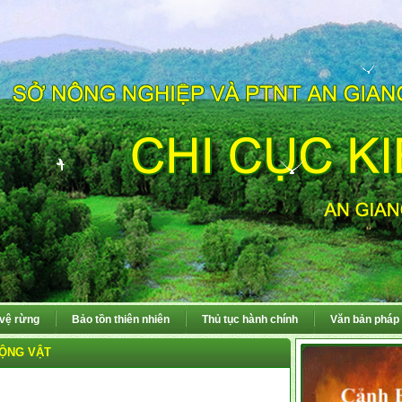
 vệ rừng
Bảo tồn thiên nhiên
Thủ tục hành chính
Văn bản pháp 
ỘNG VẬT