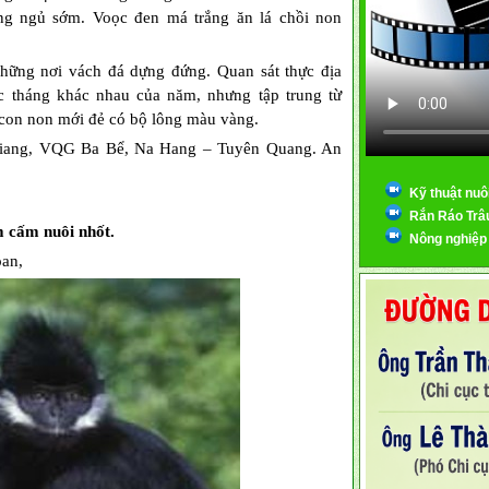
ng ngủ sớm. Voọc đen má trắng ăn lá chồi non
hững nơi vách đá dựng đứng. Quan sát thực địa
 tháng khác nhau của năm, nhưng tập trung từ
 con non mới đẻ có bộ lông màu vàng.
iang, VQG Ba Bể, Na Hang – Tuyên Quang. An
Kỹ thuật nuô
Rắn Ráo Trâ
m cấm nuôi nhốt.
Nông nghiệp
oan,