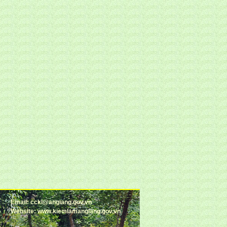
Email: cckl@angiang.gov.vn
Website: www.kiemlamangiang.gov.vn