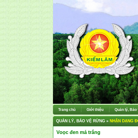
Trang chủ
Giới thiệu
Quản lý, Bảo
QUẢN LÝ, BẢO VỆ RỪNG »
NHẬN DẠNG Đ
Voọc đen má trắng