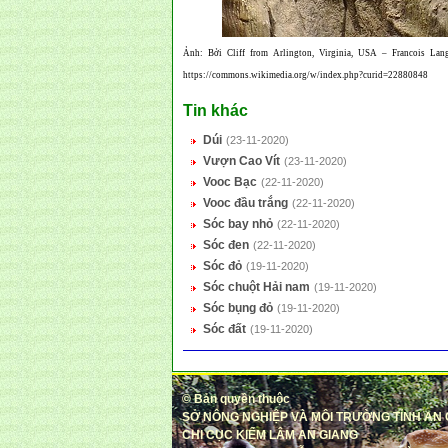
Ảnh: Bởi Cliff from Arlington, Virginia, USA – Francois La
https://commons.wikimedia.org/w/index.php?curid=22880848
Tin khác
Dúi
(23-11-2020)
Vượn Cao Vít
(23-11-2020)
Vooc Bạc
(22-11-2020)
Vooc đầu trắng
(22-11-2020)
Sóc bay nhỏ
(22-11-2020)
Sóc đen
(22-11-2020)
Sóc đỏ
(19-11-2020)
Sóc chuột Hải nam
(19-11-2020)
Sóc bụng đỏ
(19-11-2020)
Sóc đất
(19-11-2020)
©
Bản quyền thuộc
SỞ NÔNG NGHIỆP VÀ MÔI TRƯỜNG TỈNH AN
CHI CỤC KIỂM LÂM AN GIANG