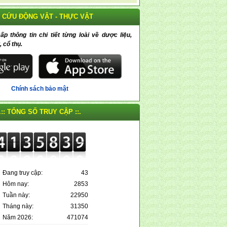
 CỨU ĐỘNG VẬT - THỰC VẬT
 thông tin chi tiết từng loài về dược liệu,
, cổ thụ.
Chính sách bảo mật
.:: TỔNG SỐ TRUY CẬP ::.
Đang truy cập:
43
Hôm nay:
2853
Tuần này:
22950
Tháng này:
31350
Năm 2026:
471074