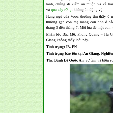
lạnh, chúng đi kiếm ăn muộn và về ha
và
quả cây rừng
, không ăn động vật.
Hang ngủ của Voọc thường tìm thấy ở n
thường gặp con mẹ mang con non ở các
tháng 3 đến tháng 7. Mỗi lứa đẻ một con,
Phân bố:
Bắc Mê, Phong Quang – Hà G
Giang không thấy loài này.
Tình trạng:
IB, EN
Tình trạng bảo tồn tại An Giang. Nghiê
Ths. Bành Lê Quốc An.
Sư tầm và biên s