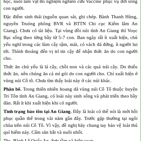
học, nuôi làm vật thí nghiệm nghiên cứu Vaccine phục vụ đời sống
con người.
Đặc điểm sinh thái (nguồn quan sát, ghi chép. Bành Thanh Hùng,
nguyên Truỏng phòng BVR và BTTN Chi cục Kiểm lâm An
Giang). Chưa có tài liệu. Tại vùng đồi núi tỉnh An Giang thì Voọc
Bạc sống theo từng bầy từ 5-7 con. Ban ngày rất ít xuất hiện, chủ
yếu nghĩ trong các lùm cây rậm, mát, có vách đá đứng, ít người lui
tới. Thỉnh thoảng đến vị trí tin cậy để nhận thức ăn do con người
cho.
Thức ăn chủ yếu là lá cây, chồi non và các quả trái cây. Do thiếu
thức ăn, nên chúng ăn cả mì gói do con người cho. Chỉ xuất hiện ở
vùng núi Cô tô. Chưa tìm thấy loài này ở các núi khác.
Phân bố.
Trong thiên nhiên hoang dã vùng núi Cô Tô thuộc huyện
Tri Tôn tỉnh An Giang, có loài này sinh sống và phát triển theo bầy
đàn. Rất ít khi xuất hiện khi có người.
Tình trạng bảo tồn tại An Giang.
Đây là loài có thể nói là mới hồi
phục quần thể trong vài năm gần đây. Trước gặp thường tại ngôi
chùa trên núi Cô Tô. Vì vậy, đề nghị hãy chung tay bảo vệ loài thú
quí hiếm này. Cấm săn bắt và nuôi nhốt.
Ths. Bành Lê Quốc An. Sưu tầm và biên soạn.