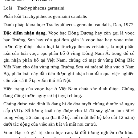
Loài Trachypithecus germaini
Phân loài Trachypithecus germaini caudalis
Danh pháp khoa học: Trachypithecus germaini caudalis, Dao, 1977
Đặc điểm nhận dạng.
Voọc bạc Đông Dương hay còn gọi là voọc
bạc Trường Sơn hay còn gọi đơn giản là voọc bạc hay voọc mào
trước đây được phân loại là Trachypithecus cristatus, là một phân
loài của loài voọc bạc phân bố ở vùng Đông Nam Á, trong đó có
ghi nhận phân bố tại Việt Nam, chúng có mặt từ vùng Đông Bắc
Việt Nam cho đến vùng rừng Trường Sơn và một số khu vực ở Nam
Bộ, phân loài này đầu tiên được ghi nhận ban đầu qua việc nghiên
cứu các cá thể tại vườn thú Hà Nội.
Hiện trạng của voọc bạc ở Việt Nam chưa xác định được. Chúng
đang đứng trước nguy cơ bị tuyệt chủng.
Chúng được xác định là đang bị đe dọa tuyệt chủng ở mức sẽ nguy
cấp (VU). Số lượng loài này được cho là đã suy giảm hơn 50%
trong vòng 36 năm qua (ba thế hệ, mỗi một thế hệ kéo dài 12 năm)
dưới tác động của việc săn bắt và mất nơi cư trú.
Vooc Bạc có giá trị khoa học cao, là đối tượng nghiên cứu khoa