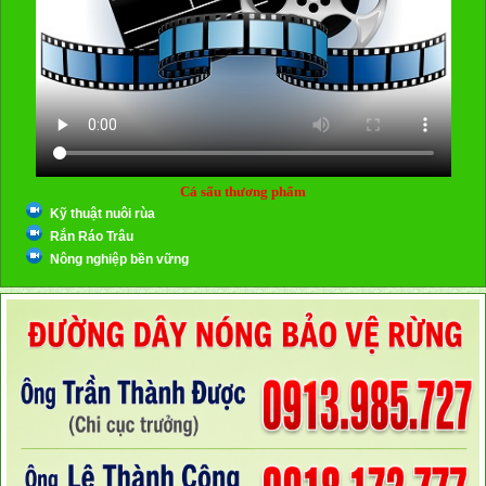
Cá sấu thương phẩm
Kỹ thuật nuôi rùa
Rắn Ráo Trâu
Nông nghiệp bền vững