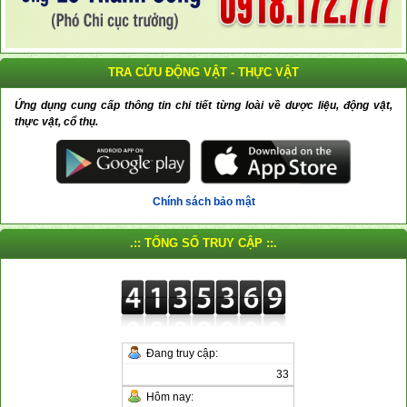
TRA CỨU ĐỘNG VẬT - THỰC VẬT
Ứng dụng cung cấp thông tin chi tiết từng loài về dược liệu, động vật,
thực vật, cổ thụ.
Chính sách bảo mật
.:: TỔNG SỐ TRUY CẬP ::.
Đang truy cập:
33
Hôm nay: