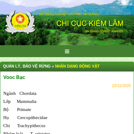
QUẢN LÝ, BẢO VỆ RỪNG »
NHẬN DẠNG ĐỘNG VẬT
Vooc Bạc
22/11/2020
Ngành Chordata
Lớp Mammalia
Bộ Primate
Họ Cercopithecidae
Chi Trachypithecus
Nhóm loài T. cristatus