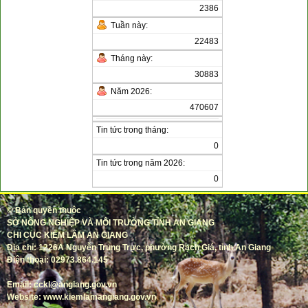
2386
Tuần này:
22483
Tháng này:
30883
Năm 2026:
470607
Tin tức trong tháng:
0
Tin tức trong năm 2026:
0
©
Bản quyền thuộc
SỞ NÔNG NGHIỆP VÀ MÔI TRƯỜNG TỈNH AN GIANG
CHI CỤC KIỂM LÂM AN GIANG
Địa chỉ: 1226A Nguyễn Trung Trực, phường Rạch Giá, tỉnh An Giang
Điện thoại: 02973.864.145
Email: cckl@angiang.gov.vn
Website: www.kiemlamangiang.gov.vn