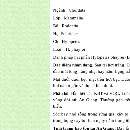
Ngành Chordata
Lớp Mammalia
Bộ Rodentia
Họ Sciuridae
Chi Hylopetes
Loài H. phayrei
Danh pháp hai phần Hylopetes phayrei (B
Đặc điểm nhận dạng.
Sau tai hơi trắng. 
đầu mút lông trắng nhạt hay nâu. Bụng t
Mặt dưới đuôi bẹt, mặt trên hơi bẹt. Đ
hơi nâu ở gốc và dọc 2 bên đuôi.
Phân bố.
Hầu hết các KBT và VQG. Loài n
vùng đồi núi An Giang. Thường gặp tr
biển.
Sóc bay nhỏ sống trong rừng già, cây to 
trong bọng cây to. Ban ngày nằm trong tổ
Tình trạng bảo tồn tại An Giang.
Đây là 