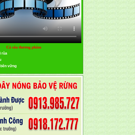
Cá sấu thương phẩm
i rùa
u
 bền vững