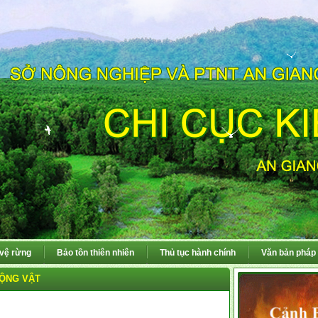
 vệ rừng
Bảo tồn thiên nhiên
Thủ tục hành chính
Văn bản pháp 
ỘNG VẬT