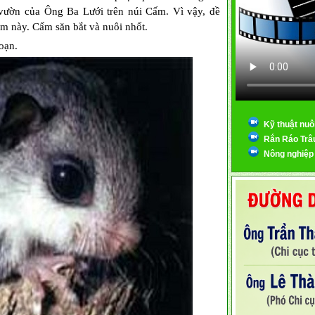
vườn của Ông Ba Lưới trên núi Cấm. Vì vậy, đề
ếm này. Cấm săn bắt và nuôi nhốt.
oạn.
Kỹ thuật nuô
Rắn Ráo Trâ
Nông nghiệp