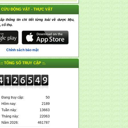
 CỨU ĐỘNG VẬT - THỰC VẬT
 thông tin chi tiết từng loài về dược liệu,
, cổ thụ.
Chính sách bảo mật
.:: TỔNG SỐ TRUY CẬP ::.
Đang truy cập:
50
Hôm nay:
2189
Tuần này:
13663
Tháng này:
22063
Năm 2026:
461787