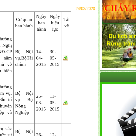
24/03/2020
Ngày
Ngày
Cơ quan
Tải
ban
hiệu
ban hành
về
hành
lực
 hướng
a Nghị
NĐ-CP
Bộ Nội
14-
30-
1 năm
vụ,BộTài
04-
05-
hủ về
chính
2015
2015
n biên
 hướng
ệm vụ,
Bộ Nội
25-
11-
ấu tổ
vụ Bộ
03-
05-
chuyên
Nông
2015
2015
ệp và
Nghiệp
ụ các
Bộ Nội
hức sự
26-
12-