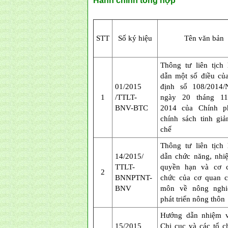
Hành chính tổng hợp
STT
Số ký hiệu
Tên văn bản
Thông tư liên tịch
dẫn một số điều củ
01/2015
định số 108/2014/
1
/TTLT-
ngày 20 tháng 1
BNV-BTC
2014 của Chính p
chính sách tinh giả
chế
Thông tư liên tịch
14/2015/
dẫn chức năng, nhi
TTLT-
quyền hạn và cơ c
2
BNNPTNT-
chức của cơ quan 
BNV
môn về nông nghi
phát triển nông thôn
Hướng dẫn nhiệm v
15/2015
Chi cục và các tổ c