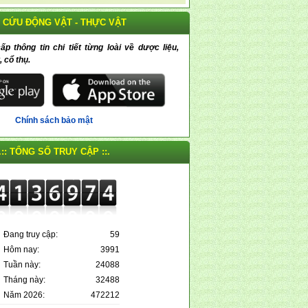
 CỨU ĐỘNG VẬT - THỰC VẬT
 thông tin chi tiết từng loài về dược liệu,
, cổ thụ.
Chính sách bảo mật
.:: TỔNG SỐ TRUY CẬP ::.
Đang truy cập:
59
Hôm nay:
3991
Tuần này:
24088
Tháng này:
32488
Năm 2026:
472212