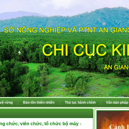
 vệ rừng
Bảo tồn thiên nhiên
Thủ tục hành chính
Văn bản pháp 
ng chức, viên chức, tổ chức bộ máy -