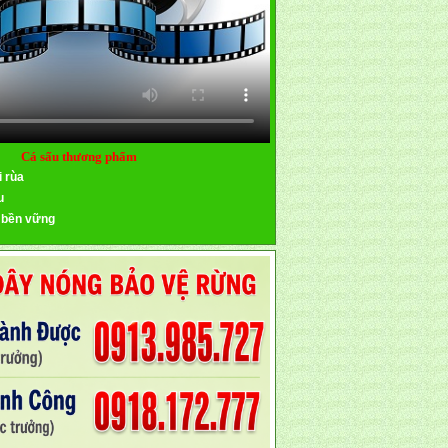
Cá sấu thương phẩm
i rùa
u
 bền vững