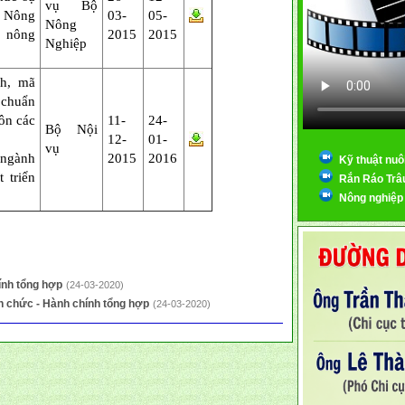
vụ Bộ
ở Nông
03-
05-
Nông
n nông
2015
2015
Nghiệp
h, mã
chuẩn
ôn các
11-
24-
Bộ Nội
12-
01-
vụ
ngành
2015
2016
Kỹ thuật nuô
 triển
Rắn Ráo Trâ
Nông nghiệp
ính tổng hợp
(24-03-2020)
n chức - Hành chính tổng hợp
(24-03-2020)