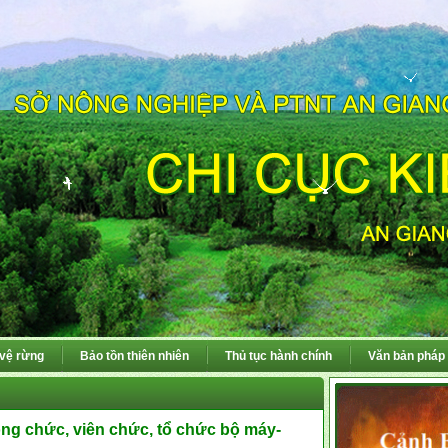
 vệ rừng
Bảo tồn thiên nhiên
Thủ tục hành chính
Văn bản pháp 
ông chức, viên chức, tổ chức bộ máy-