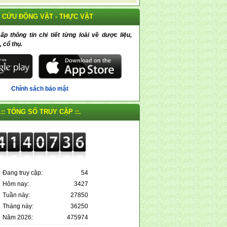
 CỨU ĐỘNG VẬT - THỰC VẬT
 thông tin chi tiết từng loài về dược liệu,
, cổ thụ.
Chính sách bảo mật
.:: TỔNG SỐ TRUY CẬP ::.
Đang truy cập:
54
Hôm nay:
3427
Tuần này:
27850
Tháng này:
36250
Năm 2026:
475974