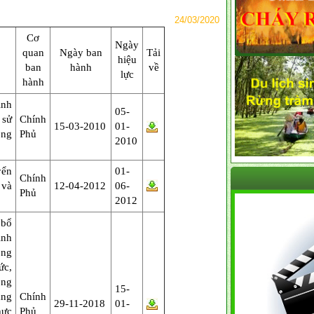
24/03/2020
Cơ
Ngày
quan
Ngày ban
Tải
hiệu
ban
hành
về
lực
hành
ịnh
05-
 sử
Chính
15-03-2010
01-
ông
Phủ
2010
yển
01-
Chính
và
12-04-2012
06-
Phủ
2012
 bổ
ịnh
ông
c,
ng
15-
ng
Chính
29-11-2018
01-
hực
Phủ