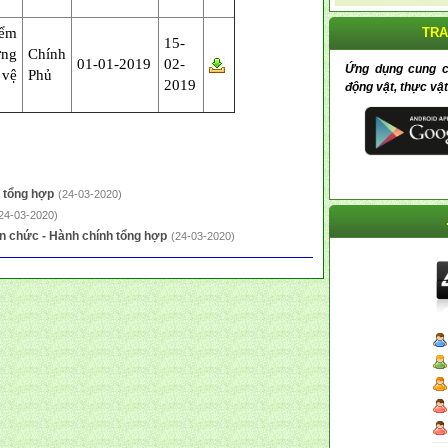
iểm
TRA
15-
ng
Chính
01-01-2019
02-
Ứng dụng cung cấp
 vệ
Phủ
2019
động vật, thực vật
h tổng hợp
(24-03-2020)
24-03-2020)
ên chức - Hành chính tổng hợp
(24-03-2020)