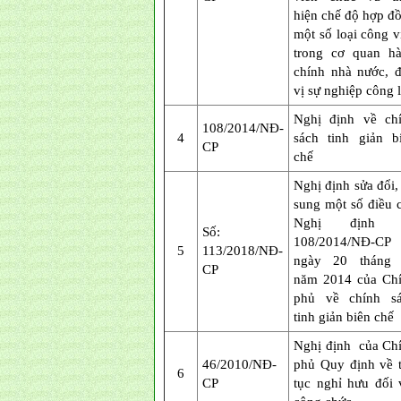
hiện chế độ hợp đ
một số loại công v
trong cơ quan h
chính nhà nước, 
vị sự nghiệp công 
Nghị định về ch
108/2014/NĐ-
4
sách tinh giản b
CP
chế
Nghị định sửa đổi,
sung một số điều 
Nghị định 
Số:
108/2014/NĐ-CP
5
113/2018/NĐ-
ngày 20 tháng 
CP
năm 2014 của Ch
phủ về chính s
tinh giản biên chế
Nghị định của Ch
46/2010/NĐ-
phủ Quy định về 
6
CP
tục nghỉ hưu đối 