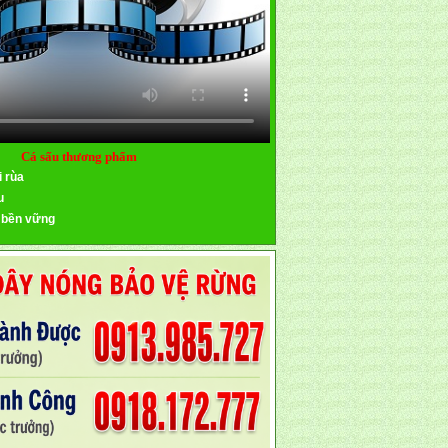
Cá sấu thương phẩm
i rùa
u
 bền vững