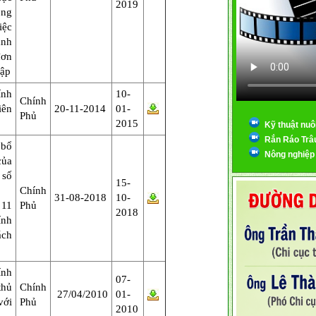
2019
ồng
iệc
ành
đơn
lập
ính
10-
Chính
iên
20-11-2014
01-
Phủ
2015
Kỹ thuật nuô
Rắn Ráo Trâ
 bổ
Nông nghiệp
của
số
15-
Chính
31-08-2018
10-
11
Phủ
2018
ính
ách
ính
07-
thủ
Chính
27/04/2010
01-
với
Phủ
2010