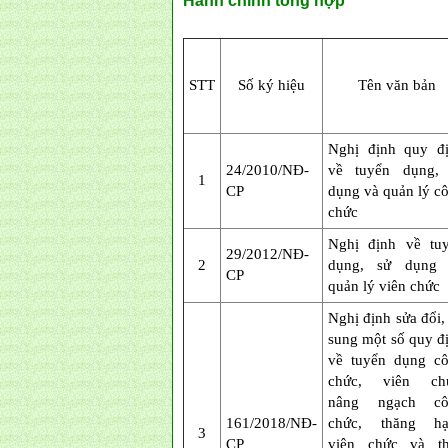
Hành chính tổng hợp
STT
Số ký hiệu
Tên văn bản
Nghị định quy đ
24/2010/NĐ-
về tuyển dụng,
1
CP
dụng và quản lý c
chức
Nghị định về tu
29/2012/NĐ-
2
dụng, sử dụng 
CP
quản lý viên chức
Nghị định sửa đổi,
sung một số quy đ
về tuyển dụng c
chức, viên chứ
nâng ngạch cô
161/2018/NĐ-
chức, thăng hạ
3
CP
viên chức và t