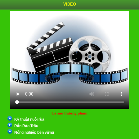
VIDEO
Cá sấu thương phẩm
Kỹ thuật nuôi rùa
Rắn Ráo Trâu
Nông nghiệp bền vững