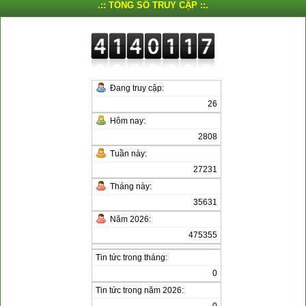
.:: TỔNG SỐ TRUY CẬP ::.
Đang truy cập:
26
Hôm nay:
2808
Tuần này:
27231
Tháng này:
35631
Năm 2026:
475355
Tin tức trong tháng:
0
Tin tức trong năm 2026:
0