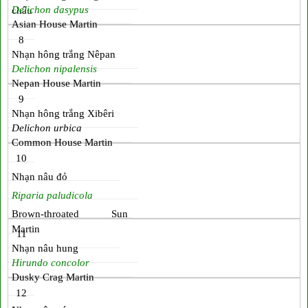
Delichon dasypus
châu
Asian House Martin
8
Nhạn hông trắng Nêpan
Delichon nipalensis
Nepan House Martin
9
Nhạn hông trắng Xibêri
Delichon urbica
Common House Martin
10
Nhạn nâu đỏ
Riparia paludicola
Brown-throated Sun
Martin
11
Nhạn nâu hung
Hirundo concolor
Dusky Crag Martin
12