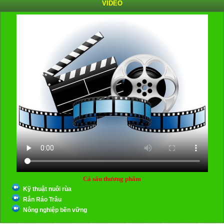
VIDEO
Cá sấu thương phẩm
Kỹ thuật nuôi rùa
Rắn Ráo Trâu
Nông nghiệp bền vững