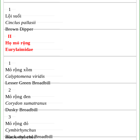
1
Lội suối
Cinclus pallasii
Brown Dipper
II
Họ mỏ rộng
Eurylaimidae
1
Mỏ rộng xồm
Calyptomena viridis
Lesser Green Broadbill
2
Mỏ rộng đen
Corydon sumatranus
Dusky Broadbill
3
Mỏ rộng đỏ
Cymbirhynchus
Black-and-red Broadbill
macrorhynchos