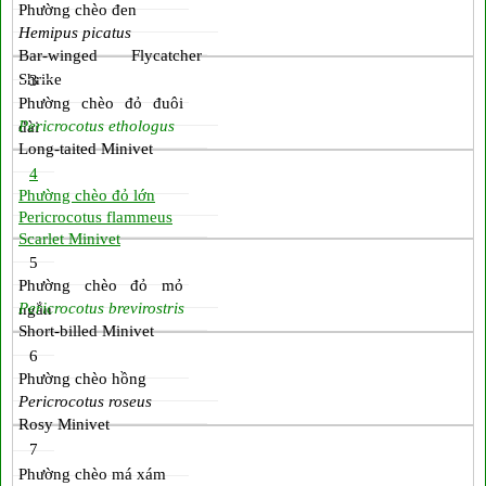
Phường chèo đen
Hemipus picatus
Bar-winged Flycatcher
Shrike
3
Phường chèo đỏ đuôi
Pericrocotus ethologus
dài
Long-taited Minivet
4
Phường chèo đỏ lớn
Pericrocotus flammeus
Scarlet Minivet
5
Phường chèo đỏ mỏ
Pericrocotus brevirostris
ngắn
Short-billed Minivet
6
Phường chèo hồng
Pericrocotus roseus
Rosy Minivet
7
Phường chèo má xám