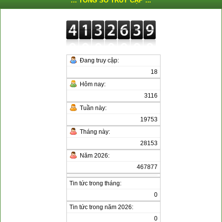
.:: TỔNG SỐ TRUY CẬP ::.
Đang truy cập:
18
Hôm nay:
3116
Tuần này:
19753
Tháng này:
28153
Năm 2026:
467877
Tin tức trong tháng:
0
Tin tức trong năm 2026:
0