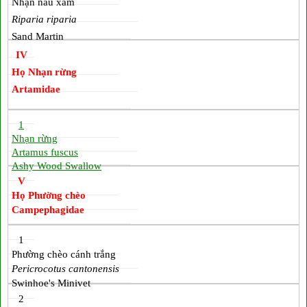
Nhạn nâu xám
Riparia riparia
Sand Martin
IV
Họ Nhạn rừng
Artamidae
1
Nhạn rừng
Artamus fuscus
Ashy Wood Swallow
V
Họ Phường chèo
Campephagidae
1
Phường chèo cánh trắng
Pericrocotus cantonensis
Swinhoe's Minivet
2