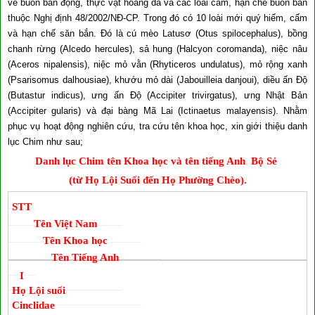
về buôn bán động, thực vật hoang dã và các loài cấm, hạn chế buôn bán
thuộc Nghị định 48/2002/NĐ-CP. Trong đó có 10 loài mới quý hiếm, cấm
và hạn chế săn bắn. Đó là cú mèo Latusơ (Otus spilocephalus), bồng
chanh rừng (Alcedo hercules), sả hung (Halcyon coromanda), niệc nâu
(Aceros nipalensis), niệc mỏ vằn (Rhyticeros undulatus), mỏ rộng xanh
(Psarisomus dalhousiae), khướu mỏ dài (Jabouilleia danjoui), diều ấn Độ
(Butastur indicus), ưng ấn Độ (Accipiter trivirgatus), ưng Nhật Bản
(Accipiter gularis) và đại bàng Mã Lai (Ictinaetus malayensis). Nhằm
phục vụ hoạt động nghiên cứu, tra cứu tên khoa học, xin giới thiệu danh
lục Chim như sau;
Danh lục Chim tên Khoa học và tên tiếng Anh Bộ Sẻ
(từ Họ Lội Suối đến Họ Phường Chèo).
STT
Tên Việt Nam
Tên Khoa học
Tên Tiếng Anh
I
Họ Lội suối
Cinclidae