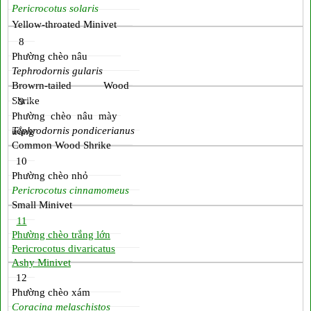
Pericrocotus solaris
Yellow-throated Minivet
8
Phường chèo nâu
Tephrodornis gularis
Browrn-tailed Wood
Shrike
9
Phường chèo nâu mày
Tephrodornis pondicerianus
trắng
Common Wood Shrike
10
Phường chèo nhỏ
Pericrocotus cinnamomeus
Small Minivet
11
Phường chèo trắng lớn
Pericrocotus divaricatus
Ashy Minivet
12
Phường chèo xám
Coracina melaschistos