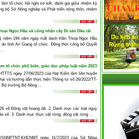
lâm tổ chức hội nghị sơ kết, đánh giá giữa nhiệm kỳ
ảng bộ Sở Nông nghiệp và Phát triển nông thôn, nhiệm
hoại Ngọc Hầu và công nhận cây Di sản Dầu rái
 kỷ niệm 194 năm ngày mất danh thần Thoại Ngọc Hầu
 do tỉnh An Giang tổ chức. Đồng thời công bố Quyết
...
Sơn tổ chức phổ biến, giáo dục pháp luật năm 2023
HTTTS ngày 27/06/2023 của Hạt Kiểm lâm liên huyện
khai và hướng dẫn thực hiện Thông tư số 26/2022/TT-
Bộ trưởng Bộ Nông ...
 26 về Động vật hoang dã 2. Danh mục các loài nguy
ảo vệ 3. Danh mục thực vật rừng, động vật rừng ...
9/SNNPTNT-KHCNMT ngày 11/7/2023 của Sở Nông