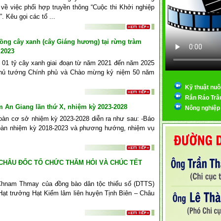
 về việc phối hợp truyền thông “Cuộc thi Khởi nghiệp
 Kêu gọi các tổ ...
rồng cây xanh (cây Giáng hương) tại rừng tràm
 2023
 01 tỷ cây xanh giai đoạn từ năm 2021 đến năm 2025
Thủ tướng Chính phủ và Chào mừng kỷ niệm 50 năm
Kỹ thuật nuô
Rắn Ráo Trâ
 An Giang lần thứ X, nhiệm kỳ 2023-2028
Nông nghiệp
đoàn cơ sở nhiệm kỳ 2023-2028 diễn ra như sau: -Báo
đoàn nhiệm kỳ 2018-2023 và phương hướng, nhiệm vụ
– CHÂU ĐỐC TỔ CHỨC THĂM HỎI VÀ CHÚC TẾT
Chnam Thmay của đồng bào dân tộc thiểu số (DTTS)
Hạt trưởng Hạt Kiểm lâm liên huyện Tịnh Biên – Châu