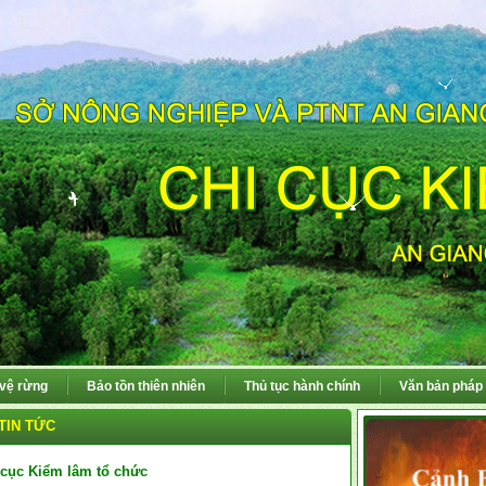
 vệ rừng
Bảo tồn thiên nhiên
Thủ tục hành chính
Văn bản pháp 
TIN TỨC
 cục Kiểm lâm tổ chức