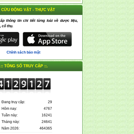
 CỨU ĐỘNG VẬT - THỰC VẬT
 thông tin chi tiết từng loài về dược liệu,
, cổ thụ.
Chính sách bảo mật
.:: TỔNG SỐ TRUY CẬP ::.
Đang truy cập:
29
Hôm nay:
4767
Tuần này:
16241
Tháng này:
24641
Năm 2026:
464365