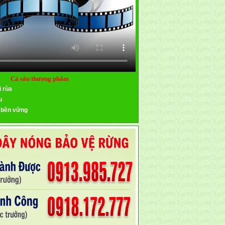
Cá sấu thương phẩm
i rùa
u
 bền vững