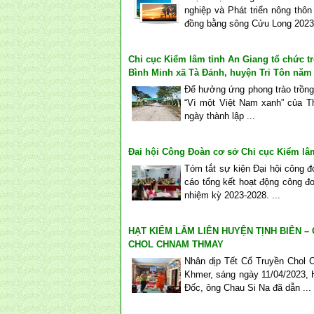
nghiệp và Phát triển nông thôn
đồng bằng sông Cửu Long 2023”.
Chi cục Kiểm lâm tỉnh An Giang tổ chức t
Bình Minh xã Tà Đảnh, huyện Tri Tôn năm
Để hưởng ứng phong trào trồng
“Vì một Việt Nam xanh” của 
ngày thành lập ...
Đai hội Công Đoàn cơ sở Chi cục Kiểm lâm
Tóm tắt sự kiện Đại hội công 
cáo tổng kết hoạt động công 
nhiệm kỳ 2023-2028. ...
HẠT KIỂM LÂM LIÊN HUYỆN TỊNH BIÊN 
CHOL CHNAM THMAY
Nhân dịp Tết Cổ Truyền Chol 
Khmer, sáng ngày 11/04/2023, 
Đốc, ông Chau Si Na đã dẫn ...