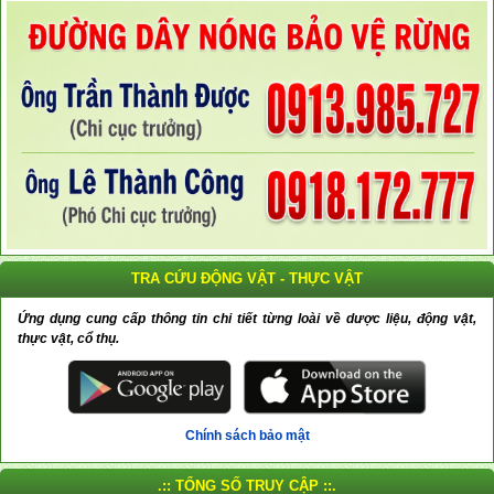
TRA CỨU ĐỘNG VẬT - THỰC VẬT
Ứng dụng cung cấp thông tin chi tiết từng loài về dược liệu, động vật,
thực vật, cổ thụ.
Chính sách bảo mật
.:: TỔNG SỐ TRUY CẬP ::.