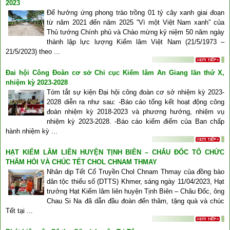
2023
Để hưởng ứng phong trào trồng 01 tỷ cây xanh giai đoạn
từ năm 2021 đến năm 2025 “Vì một Việt Nam xanh” của
Thủ tướng Chính phủ và Chào mừng kỷ niệm 50 năm ngày
thành lập lực lượng Kiểm lâm Việt Nam (21/5/1973 –
21/5/2023) theo ...
Đai hội Công Đoàn cơ sở Chi cục Kiểm lâm An Giang lần thứ X,
nhiệm kỳ 2023-2028
Tóm tắt sự kiện Đại hội công đoàn cơ sở nhiệm kỳ 2023-
2028 diễn ra như sau: -Báo cáo tổng kết hoạt động công
đoàn nhiệm kỳ 2018-2023 và phương hướng, nhiệm vụ
nhiệm kỳ 2023-2028. -Báo cáo kiểm điểm của Ban chấp
hành nhiệm kỳ ...
HẠT KIỂM LÂM LIÊN HUYỆN TỊNH BIÊN – CHÂU ĐỐC TỔ CHỨC
THĂM HỎI VÀ CHÚC TẾT CHOL CHNAM THMAY
Nhân dịp Tết Cổ Truyền Chol Chnam Thmay của đồng bào
dân tộc thiểu số (DTTS) Khmer, sáng ngày 11/04/2023, Hạt
trưởng Hạt Kiểm lâm liên huyện Tịnh Biên – Châu Đốc, ông
Chau Si Na đã dẫn đầu đoàn đến thăm, tặng quà và chúc
Tết tại ...