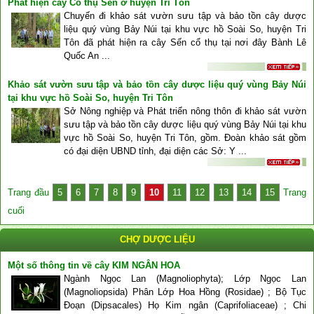
Phát hiện cây Cổ thụ Sến ở huyện Tri Tôn
Chuyến đi khảo sát vườn sưu tập và bảo tồn cây dược
liệu quý vùng Bảy Núi tại khu vực hồ Soài So, huyện Tri
Tôn đã phát hiện ra cây Sến cổ thụ tại nơi đây Bành Lê
Quốc An ...
Khảo sát vườn sưu tập và bảo tồn cây dược liệu quý vùng Bảy Núi
tại khu vực hồ Soài So, huyện Tri Tôn
Sở Nông nghiệp và Phát triển nông thôn đi khảo sát vườn
sưu tập và bảo tồn cây dược liệu quý vùng Bảy Núi tại khu
vực hồ Soài So, huyện Tri Tôn, gồm. Đoàn khảo sát gồm
có đại diện UBND tỉnh, đại diện các Sở: Y ...
Trang đầu
5
6
7
8
9
10
11
12
13
14
15
Trang
cuối
CHỢ DƯỢC LIỆU
Một số thông tin về cây KIM NGÂN HOA
Ngành Ngọc Lan (Magnoliophyta); Lớp Ngọc Lan
(Magnoliopsida) Phân Lớp Hoa Hồng (Rosidae) ; Bộ Tục
Đoạn (Dipsacales) Họ Kim ngân (Caprifoliaceae) ; Chi