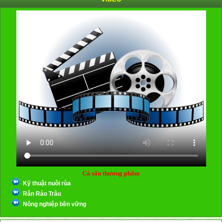
Cá sấu thương phẩm
Kỹ thuật nuôi rùa
Rắn Ráo Trâu
Nông nghiệp bền vững